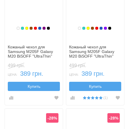
Белый
Бирюзовый
Желтый
Коричневый
Красный
Синий, темный
Фиолетовый, темный
Черный
Белый
Бирюзовый
Желтый
Коричневый
Красный
Синий, темн
Фиолетовы
Черный
Кожаный чехол для
Кожаный чехол для
Samsung M205F Galaxy
Samsung M205F Galaxy
M20 BiSOFF "UltraThin"
M20 BiSOFF "UltraThin"
(флип)
(книжка)
499 грн.
499 грн.
389 грн.
389 грн.
ЦЕНА:
ЦЕНА:
Купить
Купить
(1)
-28%
-28%