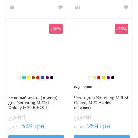
-26%
-35%
Белый
Бирюзовый
Желтый
Коричневый
Красный
Синий, темный
Фиолетовый, темный
Черный
Белый
Золотой
Красный
Лайм
Фиолетовый,
Черный
50808
Кожаный чехол (книжка)
Чехол для Samsung M205F
для Samsung M205F
Galaxy M20 Exeline
Galaxy M20 BiSOFF
(книжка)
"VPrime Stand" (с
функцией подставки)
749 грн.
399 грн.
549 грн.
259 грн.
ЦЕНА:
ЦЕНА: