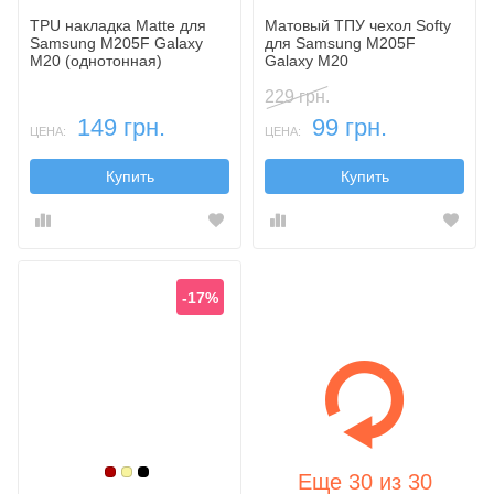
TPU накладка Matte для
Матовый ТПУ чехол Softy
Samsung M205F Galaxy
для Samsung M205F
M20 (однотонная)
Galaxy M20
229 грн.
149 грн.
99 грн.
ЦЕНА:
ЦЕНА:
Купить
Купить
-17%
Бордовый
Золотой
Черный
Еще
30
из
30