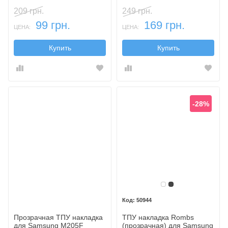
M205F Galaxy M20
209 грн.
249 грн.
99 грн.
169 грн.
ЦЕНА:
ЦЕНА:
Купить
Купить
-28%
Бесцветный
Темный
50944
Прозрачная ТПУ накладка
ТПУ накладка Rombs
для Samsung M205F
(прозрачная) для Samsung