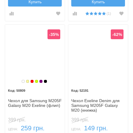
Купить
Купить
(1)
-35%
-62%
Белый
Золотой
Красный
Лайм
Фиолетовый, темный
Черный
50809
52191
Чехол для Samsung M205F
Чехол Exeline Denim для
Galaxy M20 Exeline (флип)
Samsung M205F Galaxy
M20 (книжка)
399 грн.
399 грн.
259 грн.
149 грн.
ЦЕНА:
ЦЕНА: