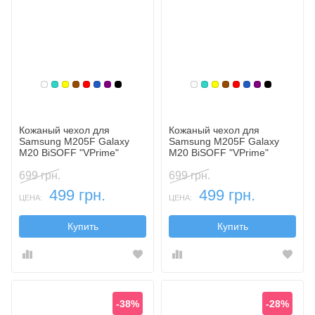
Белый
Бирюзовый
Желтый
Коричневый
Красный
Синий, темный
Фиолетовый, темный
Черный
Белый
Бирюзовый
Желтый
Коричневый
Красный
Синий, темн
Фиолетовы
Черный
Кожаный чехол для
Кожаный чехол для
Samsung M205F Galaxy
Samsung M205F Galaxy
M20 BiSOFF "VPrime"
M20 BiSOFF "VPrime"
(книжка)
(флип)
699 грн.
699 грн.
499 грн.
499 грн.
ЦЕНА:
ЦЕНА:
Купить
Купить
-38%
-28%