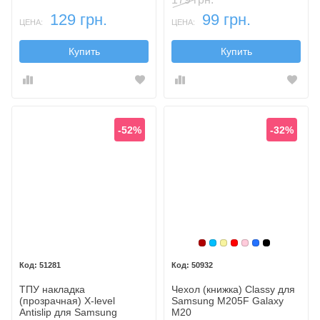
129 грн.
99 грн.
ЦЕНА:
ЦЕНА:
Купить
Купить
-52%
-32%
Бордовый
Голубой
Золотой
Красный
Розовый
Синий
Черный
51281
50932
ТПУ накладка
Чехол (книжка) Classy для
(прозрачная) X-level
Samsung M205F Galaxy
Antislip для Samsung
M20