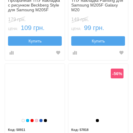
Прозрачная ТПУ накладка
ТПУ накладка Painting для
с рисунком Beckberg Style
Samsung M205F Galaxy
для Samsung M205F
M20
Galaxy M20
179 грн.
149 грн.
109 грн.
99 грн.
ЦЕНА:
ЦЕНА:
Купить
Купить
-56%
Белый
Голубой
Красный
Розовый
Синий, темный
Черный
Черный
50911
57818