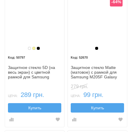
-64%
Белый
Золотой
Черный
Черный
50797
52670
Защитное стекло 5D (на
Защитное стекло Matte
весь экран) с цветной
(матовое) с рамкой для
рамкой для Samsung
Samsung M205F Galaxy
M205F Galaxy M20
M20
279 грн.
289 грн.
99 грн.
ЦЕНА:
ЦЕНА:
Купить
Купить