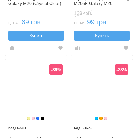
Galaxy M20 (Crystal Clear)
M205F Galaxy M20
139 грн.
69 грн.
99 грн.
ЦЕНА:
ЦЕНА:
Купить
Купить
-39%
-33%
Золотой
Розовый
Синий
Черный
Голубой
Оранжевый
Розовый
52281
51571