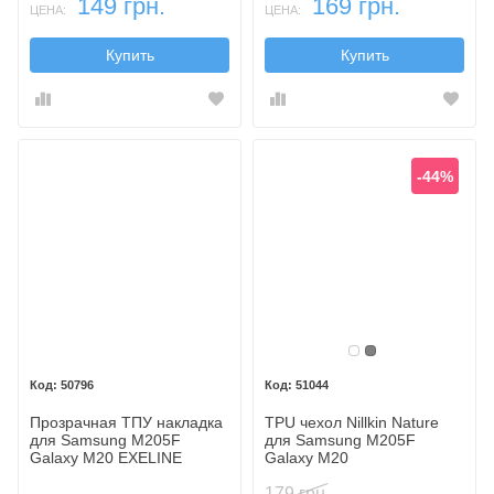
149 грн.
169 грн.
ЦЕНА:
ЦЕНА:
Купить
Купить
-44%
Бесцветный
Серый
50796
51044
Прозрачная ТПУ накладка
TPU чехол Nillkin Nature
для Samsung M205F
для Samsung M205F
Galaxy M20 EXELINE
Galaxy M20
Crystal (Strong 0,5мм)
179 грн.