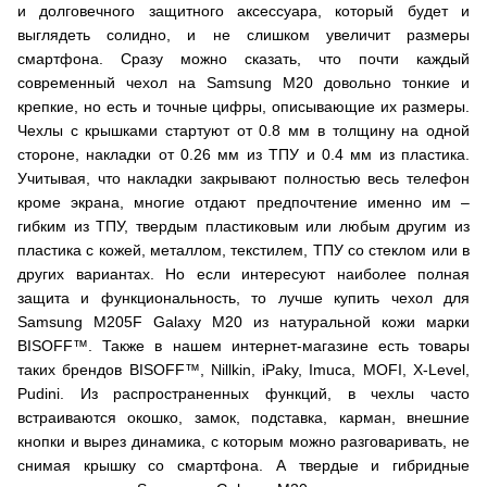
и долговечного защитного аксессуара, который будет и
выглядеть солидно, и не слишком увеличит размеры
смартфона. Сразу можно сказать, что почти каждый
современный чехол на Samsung M20 довольно тонкие и
крепкие, но есть и точные цифры, описывающие их размеры.
Чехлы с крышками стартуют от 0.8 мм в толщину на одной
стороне, накладки от 0.26 мм из ТПУ и 0.4 мм из пластика.
Учитывая, что накладки закрывают полностью весь телефон
кроме экрана, многие отдают предпочтение именно им –
гибким из ТПУ, твердым пластиковым или любым другим из
пластика с кожей, металлом, текстилем, ТПУ со стеклом или в
других вариантах. Но если интересуют наиболее полная
защита и функциональность, то лучше купить чехол для
Samsung M205F Galaxy M20 из натуральной кожи марки
BISOFF™. Также в нашем интернет-магазине есть товары
таких брендов BISOFF™, Nillkin, iPaky, Imuca, MOFI, X-Level,
Pudini. Из распространенных функций, в чехлы часто
встраиваются окошко, замок, подставка, карман, внешние
кнопки и вырез динамика, с которым можно разговаривать, не
снимая крышку со смартфона. А твердые и гибридные