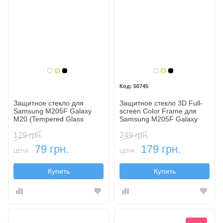
Белый
Золотой
Черный
Белый
Золотой
Черный
50745
Защитное стекло для
Защитное стекло 3D Full-
Samsung M205F Galaxy
screen Color Frame для
M20 (Tempered Glass
Samsung M205F Galaxy
Frame 2,5D) с рамкой
M20
129 грн.
249 грн.
79 грн.
179 грн.
ЦЕНА:
ЦЕНА:
Купить
Купить