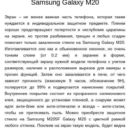
Samsung Galaxy M20
Экран – не менее важная часть телефона, которая также
нуждается в индивидуальном защитном предмете. Пленки
хорошо предотвращают потертости и неглубокие царапины
на экране, но против разбивания, трещин и любых ссадин
помогает только закаленное стекло на Samsung Galaxy M20.
Изготавливается оно как и обыкновенное оконное, но очень
тонким слоем (от 0.2 мм) и заранее в форме,
соответствующей экрану нужной модели телефона с учетом
размеров, наличия и расположения вырезов для камеры и
прочих функций. Затем оно закаливается в печи, от чего
зависит прочность (максимум 9 часов, обозначение 9H),
полируется до 99% и подвергается нанесению покрытий.
Внутреннее покрытие состоит из прозрачного силиконового
клея, защищенного до установки пленкой, а снаружи может
идти анти-блик или анти-отпечатки и всегда – анти-статик,
чтобы не притягивать пыль. Можно приобрести защитное
стекло на Samsung M205F Galaxy M20 с цветной рамкой
любого оттенка. Поклеив на экран такую модель, будет видна