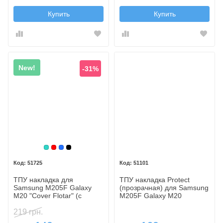
Купить
Купить
New!
-31%
Бирюзовый
Красный
Синий
Черный
51725
51101
ТПУ накладка для
ТПУ накладка Protect
Samsung M205F Galaxy
(прозрачная) для Samsung
M20 "Cover Flotar" (с
M205F Galaxy M20
вставкой из натуральной
кожи)
219 грн.