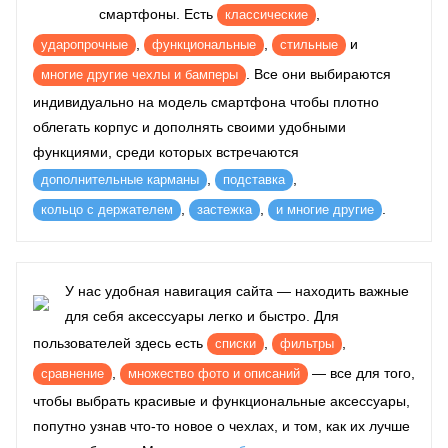
смартфоны. Есть
,
классические
,
,
и
ударопрочные
функциональные
стильные
. Все они выбираются
многие другие чехлы и бамперы
индивидуально на модель смартфона чтобы плотно
облегать корпус и дополнять своими удобными
функциями, среди которых встречаются
,
,
дополнительные карманы
подставка
,
,
.
кольцо с держателем
застежка
и многие другие
У нас удобная навигация сайта — находить важные
для себя аксессуары легко и быстро. Для
пользователей здесь есть
,
,
списки
фильтры
,
— все для того,
сравнение
множество фото и описаний
чтобы выбрать красивые и функциональные аксессуары,
попутно узнав что-то новое о чехлах, и том, как их лучше