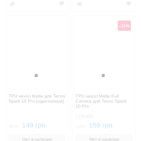
-11%
Черный
Черный
TPU чехол Matte для Tecno
TPU чехол Matte Full
Spark 10 Pro (однотонный)
Camera для Tecno Spark
10 Pro
179 грн.
149 грн.
159 грн.
ЦЕНА:
ЦЕНА:
Нет в наличии
Нет в наличии