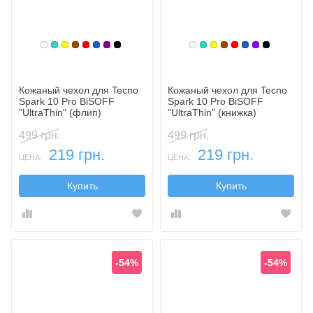
Белый
Бирюзовый
Желтый
Коричневый
Красный
Синий, темный
Фиолетовый, темный
Черный
Белый
Бирюзовый
Желтый
Коричневый
Красный
Синий, темн
Фиолетовы
Черный
Кожаный чехол для Tecno
Кожаный чехол для Tecno
Spark 10 Pro BiSOFF
Spark 10 Pro BiSOFF
"UltraThin" (флип)
"UltraThin" (книжка)
499 грн.
499 грн.
219 грн.
219 грн.
ЦЕНА:
ЦЕНА:
Купить
Купить
-54%
-54%