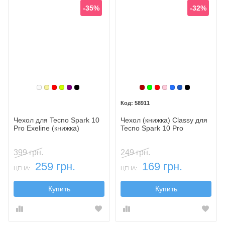
-35%
-32%
Белый
Золотой
Красный
Лайм
Фиолетовый, темный
Черный
Бордовый
Зеленый
Красный
Розовый
Синий
Синий, тем
Черный
58911
Чехол для Tecno Spark 10
Чехол (книжка) Classy для
Pro Exeline (книжка)
Tecno Spark 10 Pro
399 грн.
249 грн.
259 грн.
169 грн.
ЦЕНА:
ЦЕНА:
Купить
Купить