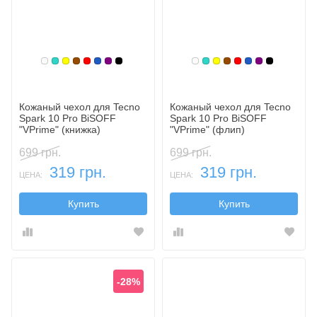
Белый
Бирюзовый
Желтый
Коричневый
Красный
Синий, темный
Фиолетовый, темный
Черный
Белый
Бирюзовый
Желтый
Коричневый
Красный
Синий, темн
Фиолетовы
Черный
Кожаный чехол для Tecno
Кожаный чехол для Tecno
Spark 10 Pro BiSOFF
Spark 10 Pro BiSOFF
"VPrime" (книжка)
"VPrime" (флип)
699 грн.
699 грн.
319 грн.
319 грн.
ЦЕНА:
ЦЕНА:
Купить
Купить
-28%