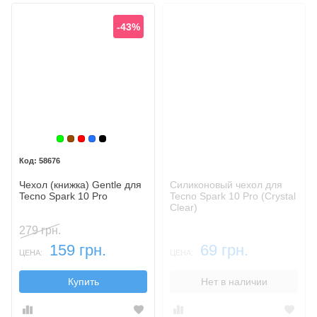
-43%
Зеленый
Коричневый
Красный
Синий
Черный
58676
Чехол (книжка) Gentle для
Силиконовый чехол для
Tecno Spark 10 Pro
Tecno Spark 10 Pro (Crystal
Clear)
279 грн.
159 грн.
69 грн.
ЦЕНА:
ЦЕНА:
Купить
Нет в наличии