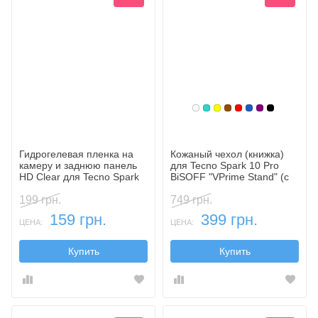
Белый
Бирюзовый
Желтый
Коричневый
Красный
Синий, темн
Фиолетовы
Черный
Гидрогелевая пленка на
Кожаный чехол (книжка)
камеру и заднюю панель
для Tecno Spark 10 Pro
HD Clear для Tecno Spark
BiSOFF "VPrime Stand" (с
10 Pro
функцией подставки)
199 грн.
749 грн.
159 грн.
399 грн.
ЦЕНА:
ЦЕНА:
Купить
Купить