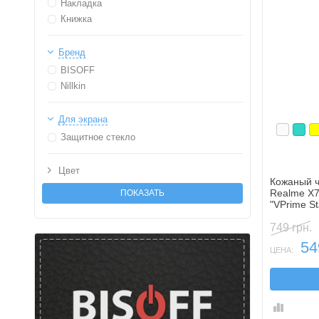
Накладка
Книжка
Бренд
BISOFF
Nillkin
Для экрана
Белый
Бир
Ж
Защитное стекло
Цвет
Кожаный ч
Realme X7
"VPrime S
подставки
749 грн.
54
ЦЕНА: