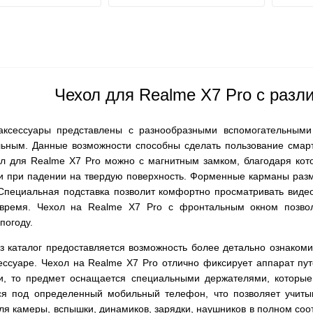
Чехол для Realme X7 Pro с раз
ксессуары представлены с разнообразными вспомогательными
ьным. Данные возможности способны сделать пользование смар
ол для Realme X7 Pro можно с магнитным замком, благодаря кото
ли при падении на твердую поверхность. Форменные карманы разм
 Специальная подставка позволит комфортно просматривать виде
время. Чехол на Realme X7 Pro с фронтальным окном позвол
погоду.
ез каталог предоставляется возможность более детально ознакоми
ессуаре. Чехол на Realme X7 Pro отлично фиксирует аппарат путе
и, то предмет оснащается специальными держателями, которые
ся под определенный мобильный телефон, что позволяет учит
ля камеры, вспышки, динамиков, зарядки, наушников в полном соо