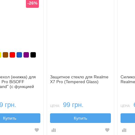
-26%
юзовый
елтый
Коричневый
Красный
Синий, темный
Фиолетовый, темный
Черный
ехол (книжка) для
Защитное стекло для Realme
Силико
 Pro BiSOFF
X7 Pro (Tempered Glass)
Realme 
tand" (с функцией
)
9 грн.
99 грн.
ЦЕНА:
ЦЕНА:
Купить
Купить