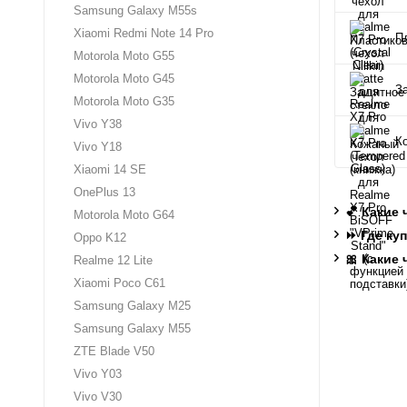
Samsung Galaxy M55s
Xiaomi Redmi Note 14 Pro
Пл
Motorola Moto G55
Motorola Moto G45
З
Motorola Moto G35
Vivo Y38
К
Vivo Y18
Xiaomi 14 SE
OnePlus 13
💕 Какие
Motorola Moto G64
⏩ Где ку
Oppo K12
🎀 Какие
Realme 12 Lite
Xiaomi Poco C61
Samsung Galaxy M25
Samsung Galaxy M55
ZTE Blade V50
Vivo Y03
Vivo V30