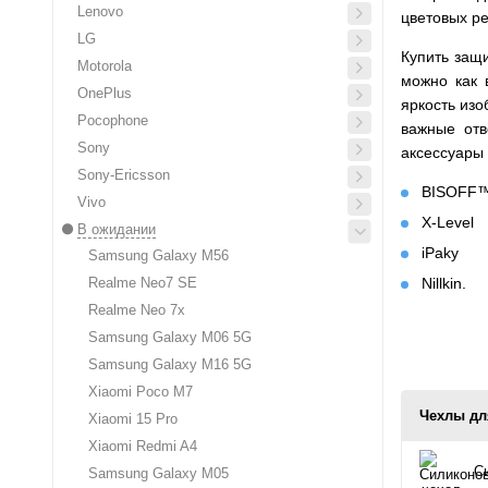
Lenovo
цветовых ре
LG
Купить защ
Motorola
можно как 
OnePlus
яркость изо
Pocophone
важные отв
Sony
аксессуары 
Sony-Ericsson
BISOFF
Vivo
X-Level
В ожидании
iPaky
Samsung Galaxy M56
Realme Neo7 SE
Nillkin.
Realme Neo 7x
Samsung Galaxy M06 5G
Samsung Galaxy M16 5G
Xiaomi Poco M7
Чехлы дл
Xiaomi 15 Pro
Xiaomi Redmi A4
Си
Samsung Galaxy M05