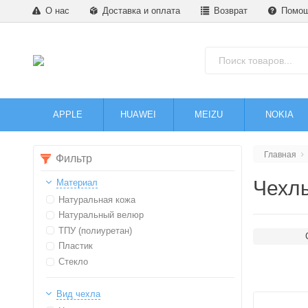
О нас
Доставка и оплата
Возврат
Помо
APPLE
HUAWEI
MEIZU
NOKIA
Главная
Фильтр
Чехлы
Материал
Натуральная кожа
Натуральный велюр
ТПУ (полиуретан)
Пластик
Стекло
Вид чехла