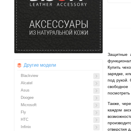
Защитные а
функционал
Другие модели
Купить чех
зарядке, и
Blackview
под рукой.
Alcatel
свободное 
Asus
посмотреть 
Doogee
Также, чер
Microsoft
каждом акс
Fly
возможност
HTC
производит
Infinix
отверстия д