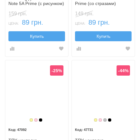
Note 5A Prime (с рисунком)
Prime (со стразами)
159 грн.
149 грн.
89 грн.
89 грн.
ЦЕНА:
ЦЕНА:
Купить
Купить
-25%
-44%
Золотой
Розовый
Черный
Золотой
Розовый
Серебристый
Черный
47092
47731