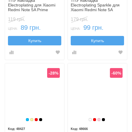
ТПУ накладка
ТПУ накладка
Electroplating для Xiaomi
Electroplating Sparkle для
Redmi Note 5A Prime
Xiaomi Redmi Note 5A
Prime
119 грн.
179 грн.
89 грн.
99 грн.
ЦЕНА:
ЦЕНА:
Купить
Купить
-28%
-60%
Голубой
Золотой
Красный
Черный
Белый
Красный
Розовый
Черный
48427
48666