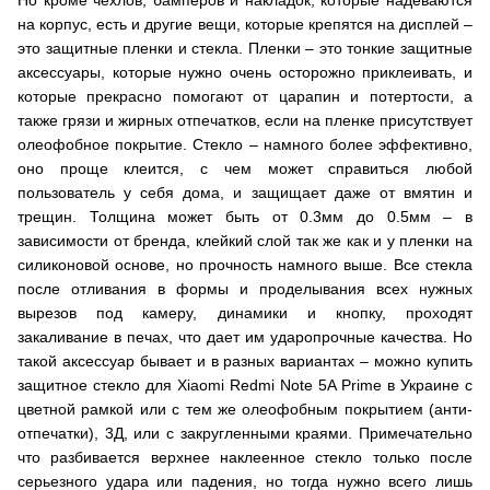
Но кроме чехлов, бамперов и накладок, которые надеваются
на корпус, есть и другие вещи, которые крепятся на дисплей –
это защитные пленки и стекла. Пленки – это тонкие защитные
аксессуары, которые нужно очень осторожно приклеивать, и
которые прекрасно помогают от царапин и потертости, а
также грязи и жирных отпечатков, если на пленке присутствует
олеофобное покрытие. Стекло – намного более эффективно,
оно проще клеится, с чем может справиться любой
пользователь у себя дома, и защищает даже от вмятин и
трещин. Толщина может быть от 0.3мм до 0.5мм – в
зависимости от бренда, клейкий слой так же как и у пленки на
силиконовой основе, но прочность намного выше. Все стекла
после отливания в формы и проделывания всех нужных
вырезов под камеру, динамики и кнопку, проходят
закаливание в печах, что дает им ударопрочные качества. Но
такой аксессуар бывает и в разных вариантах – можно купить
защитное стекло для Xiaomi Redmi Note 5A Prime в Украине с
цветной рамкой или с тем же олеофобным покрытием (анти-
отпечатки), 3Д, или с закругленными краями. Примечательно
что разбивается верхнее наклеенное стекло только после
серьезного удара или падения, но тогда нужно всего лишь