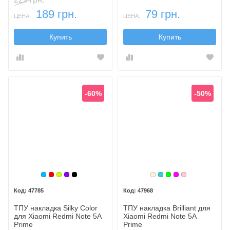
189 грн.
79 грн.
ЦЕНА:
ЦЕНА:
Купить
Купить
-60%
-50%
Голубой
Красный
Лайм
Фиолетовый
Черный
Бежевый
Бирюзовый
Зеленый
Малиновый
Розовый
47785
47968
ТПУ накладка Silky Color
ТПУ накладка Brilliant для
для Xiaomi Redmi Note 5A
Xiaomi Redmi Note 5A
Prime
Prime