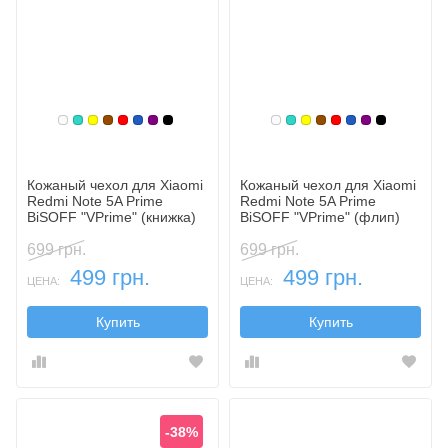
Белый
Бирюзовый
Желтый
Коричневый
Красный
Синий, темный
Фиолетовый, темный
Черный
Белый
Бирюзовый
Желтый
Коричневый
Красный
Синий, темн
Фиолетовы
Черный
Кожаный чехол для Xiaomi
Кожаный чехол для Xiaomi
Redmi Note 5A Prime
Redmi Note 5A Prime
BiSOFF "VPrime" (книжка)
BiSOFF "VPrime" (флип)
699 грн.
699 грн.
499 грн.
499 грн.
ЦЕНА:
ЦЕНА:
Купить
Купить
-38%