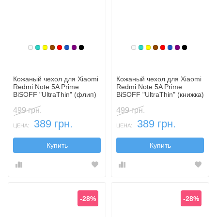
Белый
Бирюзовый
Желтый
Коричневый
Красный
Синий, темный
Фиолетовый, темный
Черный
Белый
Бирюзовый
Желтый
Коричневый
Красный
Синий, темн
Фиолетовы
Черный
Кожаный чехол для Xiaomi
Кожаный чехол для Xiaomi
Redmi Note 5A Prime
Redmi Note 5A Prime
BiSOFF "UltraThin" (флип)
BiSOFF "UltraThin" (книжка)
499 грн.
499 грн.
389 грн.
389 грн.
ЦЕНА:
ЦЕНА:
Купить
Купить
-28%
-28%