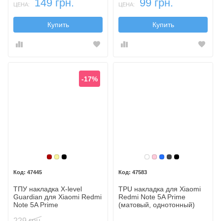
149 грн.
99 грн.
ЦЕНА:
ЦЕНА:
Купить
Купить
-17%
Бордовый
Золотой
Черный
Бесцветный
Розовый
Синий
Темный
Черный
47445
47583
ТПУ накладка X-level
TPU накладка для Xiaomi
Guardiаn для Xiaomi Redmi
Redmi Note 5A Prime
Note 5A Prime
(матовый, однотонный)
229 грн.