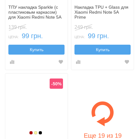
ТПУ накладка Sparkle (c
Накладка TPU + Glass для
пластиковым каркасом)
Xiaomi Redmi Note 5A
для Xiaomi Redmi Note 5A
Prime
Prime
139 грн.
249 грн.
99 грн.
99 грн.
ЦЕНА:
ЦЕНА:
Купить
Купить
-50%
Бордовый
Золотой
Черный
Еще
19
из
19