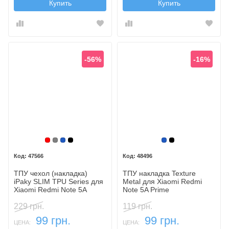
Купить
Купить
-56%
-16%
Красный
Серый
Синий, темный
Черный
Синий, темный
Черный
47566
48496
ТПУ чехол (накладка)
ТПУ накладка Texture
iPaky SLIM TPU Series для
Metal для Xiaomi Redmi
Xiaomi Redmi Note 5A
Note 5A Prime
Prime
229 грн.
119 грн.
99 грн.
99 грн.
ЦЕНА:
ЦЕНА: