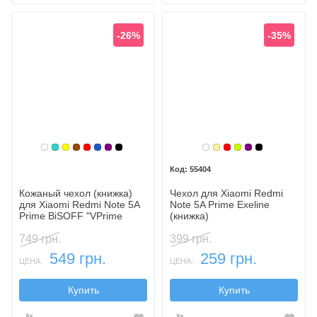
-26%
-35%
Белый
Бирюзовый
Желтый
Коричневый
Красный
Синий, темный
Фиолетовый, темный
Черный
Белый
Золотой
Красный
Лайм
Фиолетовый,
Черный
55404
Кожаный чехол (книжка)
Чехол для Xiaomi Redmi
для Xiaomi Redmi Note 5A
Note 5A Prime Exeline
Prime BiSOFF "VPrime
(книжка)
Stand" (с функцией
подставки)
749 грн.
399 грн.
549 грн.
259 грн.
ЦЕНА:
ЦЕНА:
Купить
Купить