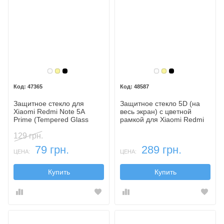
Белый
Золотой
Черный
Белый
Золотой
Черный
47365
48587
Защитное стекло для
Защитное стекло 5D (на
Xiaomi Redmi Note 5A
весь экран) с цветной
Prime (Tempered Glass
рамкой для Xiaomi Redmi
Frame 2,5D) с рамкой
Note 5A Prime
129 грн.
79 грн.
289 грн.
ЦЕНА:
ЦЕНА:
Купить
Купить