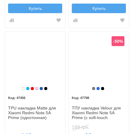
Купить
Купить
-50%
Белый
Голубой
Красный
Розовый
Синий, темный
Черный
Серый
Синий
Черный
47456
47798
TPU накладка Matte для
ТПУ накладка Velour для
Xiaomi Redmi Note 5A
Xiaomi Redmi Note 5A
Prime (однотонная)
Prime (с soft-touch
покрытием)
199 грн.