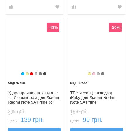
-41%
-50%
Голубой
Золотой
Красный
Серебристый
Серый
Темный
Золотой
Розовый
Серебристый
Серый
47396
47858
Ударопрочная накладка с
ТПУ чехол (накладка)
ТПУ бампером для Xiaomi
iPaky для Xiaomi Redmi
Redmi Note 5A Prime (c
Note 5A Prime
подставкой)
239 грн.
199 грн.
139 грн.
99 грн.
ЦЕНА:
ЦЕНА: