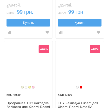
249 грн.
199 грн.
99 грн.
99 грн.
ЦЕНА:
ЦЕНА:
Купить
Купить
-44%
-40%
Бежевый
Белый
Золотой
Розовый
Белый
Красный
47580
47896
Прозрачная ТПУ накладка
ТПУ накладка Lucent для
Beckberg для Xiaomi Redmi
Xiaomi Redmi Note 5A