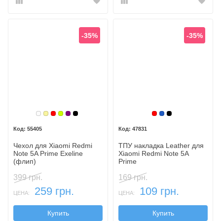
-35%
-35%
Белый
Золотой
Красный
Лайм
Фиолетовый, темный
Черный
Красный
Синий, темный
Черный
55405
47831
Чехол для Xiaomi Redmi
ТПУ накладка Leather для
Note 5A Prime Exeline
Xiaomi Redmi Note 5A
(флип)
Prime
399 грн.
169 грн.
259 грн.
109 грн.
ЦЕНА:
ЦЕНА:
Купить
Купить