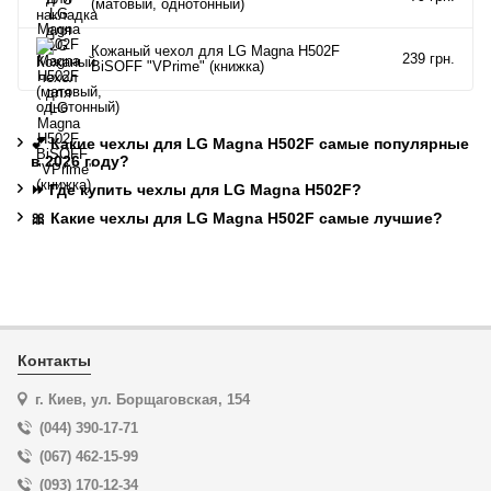
(матовый, однотонный)
Кожаный чехол для LG Magna H502F
239 грн.
BiSOFF "VPrime" (книжка)
💕 Какие чехлы для LG Magna H502F самые популярные
в 2026 году?
⏩ Где купить чехлы для LG Magna H502F?
🎀 Какие чехлы для LG Magna H502F самые лучшие?
Контакты
г. Киев, ул. Борщаговская, 154
(044) 390-17-71
(067) 462-15-99
(093) 170-12-34