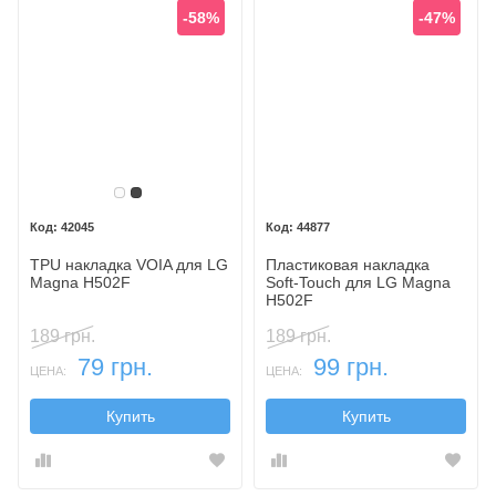
-58%
-47%
Белый
Темный
42045
44877
TPU накладка VOIA для LG
Пластиковая накладка
Magna H502F
Soft-Touch для LG Magna
H502F
189 грн.
189 грн.
79 грн.
99 грн.
ЦЕНА:
ЦЕНА:
Купить
Купить