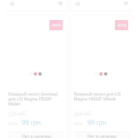
-44%
-41%
Белый
Красный
Черный
Белый
Красный
Черный
Кожаный чехол (книжка)
Кожаный чехол для LG
для LG Magna H502F
Magna H502F VBook
Wallet
179 грн.
169 грн.
99 грн.
99 грн.
ЦЕНА:
ЦЕНА:
Нет в наличии
Нет в наличии