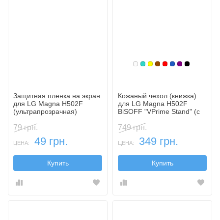
Белый
Бирюзовый
Желтый
Коричневый
Красный
Синий, темн
Фиолетовы
Черный
Защитная пленка на экран
Кожаный чехол (книжка)
для LG Magna H502F
для LG Magna H502F
(ультрапрозрачная)
BiSOFF "VPrime Stand" (с
функцией подставки)
79 грн.
749 грн.
49 грн.
349 грн.
ЦЕНА:
ЦЕНА:
Купить
Купить