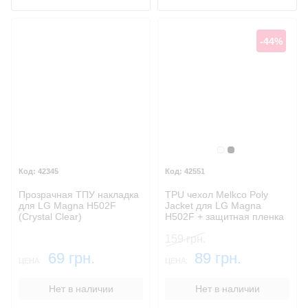
-44%
Бесцветный
Черный
42345
42551
Прозрачная ТПУ накладка
TPU чехол Melkco Poly
для LG Magna H502F
Jacket для LG Magna
(Crystal Clear)
H502F + защитная пленка
159 грн.
69 грн.
89 грн.
ЦЕНА:
ЦЕНА:
Нет в наличии
Нет в наличии