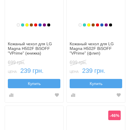
Белый
Бирюзовый
Желтый
Коричневый
Красный
Синий, темный
Фиолетовый, темный
Черный
Белый
Бирюзовый
Желтый
Коричневый
Красный
Синий, темн
Фиолетовы
Черный
Кожаный чехол для LG
Кожаный чехол для LG
Magna H502F BiSOFF
Magna H502F BiSOFF
"VPrime" (книжка)
"VPrime" (флип)
699 грн.
699 грн.
239 грн.
239 грн.
ЦЕНА:
ЦЕНА:
Купить
Купить
-46%