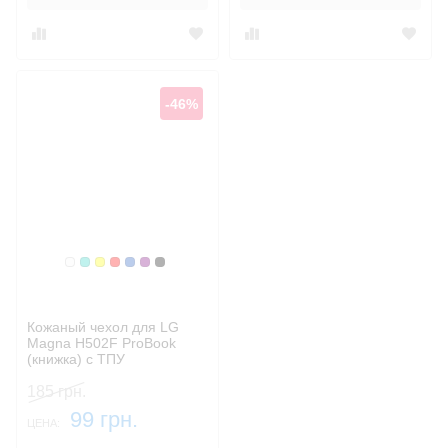
-46%
Белый
Бирюзовый
Желтый
Красный
Синий, темный
Фиолетовый, темный
Черный
Кожаный чехол для LG
Magna H502F ProBook
(книжка) с ТПУ
креплением
185 грн.
99 грн.
ЦЕНА: