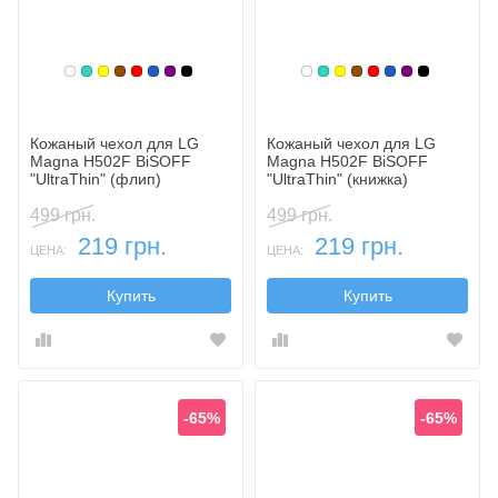
Белый
Бирюзовый
Желтый
Коричневый
Красный
Синий, темный
Фиолетовый, темный
Черный
Белый
Бирюзовый
Желтый
Коричневый
Красный
Синий, темн
Фиолетовы
Черный
Кожаный чехол для LG
Кожаный чехол для LG
Magna H502F BiSOFF
Magna H502F BiSOFF
"UltraThin" (флип)
"UltraThin" (книжка)
499 грн.
499 грн.
219 грн.
219 грн.
ЦЕНА:
ЦЕНА:
Купить
Купить
-65%
-65%