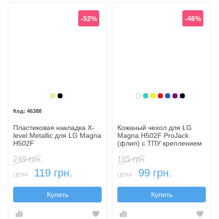
-52%
-46%
Золотой
Черный
Белый
Бирюзовый
Желтый
Красный
Синий, темны
Фиолетовый
Черный
46388
Пластиковая накладка X-
Кожаный чехол для LG
level Metallic для LG Magna
Magna H502F ProJack
H502F
(флип) с ТПУ креплением
249 грн.
185 грн.
119 грн.
99 грн.
ЦЕНА:
ЦЕНА:
Купить
Купить