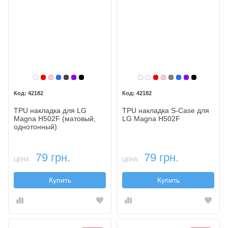
Бесцветный
Красный
Розовый
Синий
Темный
Фиолетовый
Черный
Белый
Бесцветный
Красный
Розовый
Серый
Синий
Фиолетовы
Черный
42182
42182
TPU накладка для LG
TPU накладка S-Case для
Magna H502F (матовый,
LG Magna H502F
однотонный)
79 грн.
79 грн.
ЦЕНА:
ЦЕНА:
Купить
Купить