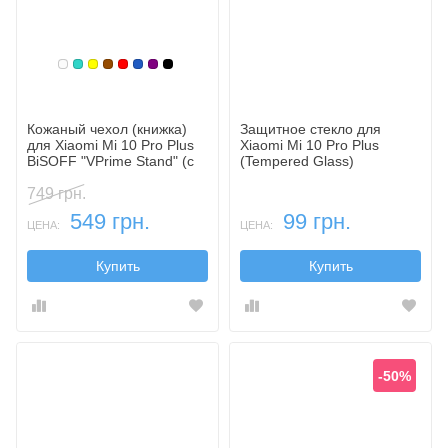
Белый
Бирюзовый
Желтый
Коричневый
Красный
Синий, темный
Фиолетовый, темный
Черный
Кожаный чехол (книжка)
Защитное стекло для
для Xiaomi Mi 10 Pro Plus
Xiaomi Mi 10 Pro Plus
BiSOFF "VPrime Stand" (с
(Tempered Glass)
функцией подставки)
749 грн.
549 грн.
99 грн.
ЦЕНА:
ЦЕНА:
Купить
Купить
-50%