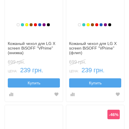
Белый
Бирюзовый
Желтый
Коричневый
Красный
Синий, темный
Фиолетовый, темный
Черный
Белый
Бирюзовый
Желтый
Коричневый
Красный
Синий, темн
Фиолетовы
Черный
Кожаный чехол для LG X
Кожаный чехол для LG X
screen BiSOFF "VPrime"
screen BiSOFF "VPrime"
(книжка)
(флип)
699 грн.
699 грн.
239 грн.
239 грн.
ЦЕНА:
ЦЕНА:
Купить
Купить
-46%