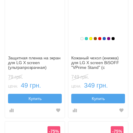
Белый
Бирюзовый
Желтый
Коричневый
Красный
Синий, темн
Фиолетовы
Черный
Защитная пленка на экран
Кожаный чехол (книжка)
для LG X screen
для LG X screen BiSOFF
(ультрапрозрачная)
"VPrime Stand" (с
функцией подставки)
79 грн.
749 грн.
49 грн.
349 грн.
ЦЕНА:
ЦЕНА:
Купить
Купить
-75%
-75%