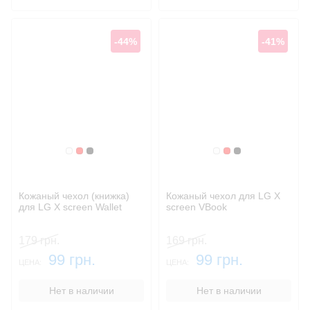
-44%
-41%
Белый
Красный
Черный
Белый
Красный
Черный
Кожаный чехол (книжка)
Кожаный чехол для LG X
для LG X screen Wallet
screen VBook
179 грн.
169 грн.
99 грн.
99 грн.
ЦЕНА:
ЦЕНА:
Нет в наличии
Нет в наличии