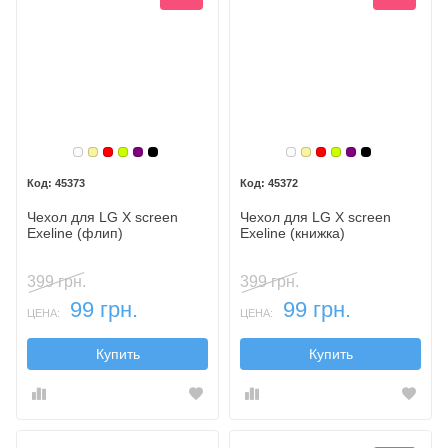
Белый
Золотой
Красный
Лайм
Фиолетовый, темный
Черный
Белый
Золотой
Красный
Лайм
Фиолетовый,
Черный
45373
45372
Чехол для LG X screen
Чехол для LG X screen
Exeline (флип)
Exeline (книжка)
399 грн.
399 грн.
99 грн.
99 грн.
ЦЕНА:
ЦЕНА:
Купить
Купить