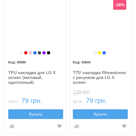
-38%
Бесцветный
Красный
Розовый
Синий
Темный
Фиолетовый
Черный
Белый
Желтый
Синий
44090
43644
TPU накладка для LG X
ТПУ накладка Rhinestones
screen (матовый,
с рисунком для LG X
однотонный)
screen
129 грн.
79 грн.
79 грн.
ЦЕНА:
ЦЕНА:
Купить
Купить