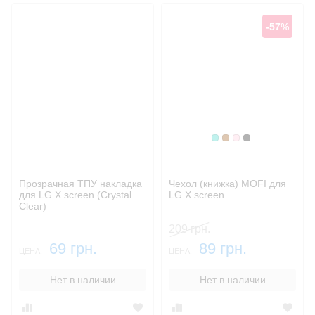
-57%
Бирюзовый
Коричневый
Розовый
Черный
Прозрачная ТПУ накладка
Чехол (книжка) MOFI для
для LG X screen (Crystal
LG X screen
Clear)
209 грн.
69 грн.
89 грн.
ЦЕНА:
ЦЕНА:
Нет в наличии
Нет в наличии