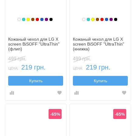
Белый
Бирюзовый
Желтый
Коричневый
Красный
Синий, темный
Фиолетовый, темный
Черный
Белый
Бирюзовый
Желтый
Коричневый
Красный
Синий, темн
Фиолетовы
Черный
Кожаный чехол для LG X
Кожаный чехол для LG X
screen BiSOFF "UltraThin"
screen BiSOFF "UltraThin"
(флип)
(книжка)
499 грн.
499 грн.
219 грн.
219 грн.
ЦЕНА:
ЦЕНА:
Купить
Купить
-65%
-65%