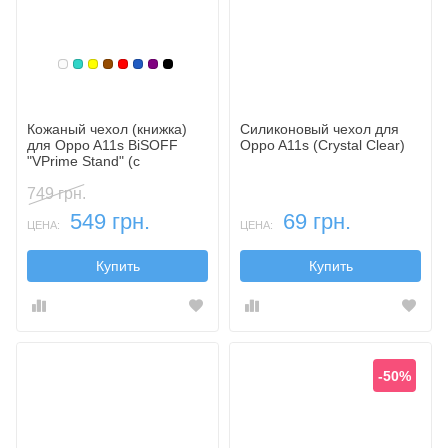
Белый
Бирюзовый
Желтый
Коричневый
Красный
Синий, темный
Фиолетовый, темный
Черный
Кожаный чехол (книжка)
Силиконовый чехол для
для Oppo A11s BiSOFF
Oppo A11s (Crystal Clear)
"VPrime Stand" (с
функцией подставки)
749 грн.
549 грн.
69 грн.
ЦЕНА:
ЦЕНА:
Купить
Купить
-50%