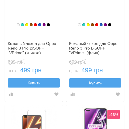
Белый
Бирюзовый
Желтый
Коричневый
Красный
Синий, темный
Фиолетовый, темный
Черный
Белый
Бирюзовый
Желтый
Коричневый
Красный
Синий, темн
Фиолетовы
Черный
Кожаный чехол для Oppo
Кожаный чехол для Oppo
Reno 3 Pro BiSOFF
Reno 3 Pro BiSOFF
"VPrime" (книжка)
"VPrime" (флип)
699 грн.
699 грн.
499 грн.
499 грн.
ЦЕНА:
ЦЕНА:
Купить
Купить
-46%