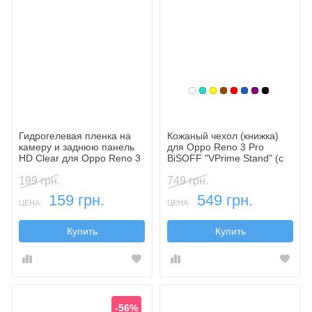
Белый
Бирюзовый
Желтый
Коричневый
Красный
Синий, темн
Фиолетовы
Черный
Гидрогелевая пленка на
Кожаный чехол (книжка)
камеру и заднюю панель
для Oppo Reno 3 Pro
HD Clear для Oppo Reno 3
BiSOFF "VPrime Stand" (с
Pro
функцией подставки)
199 грн.
749 грн.
159 грн.
549 грн.
ЦЕНА:
ЦЕНА:
Купить
Купить
-56%