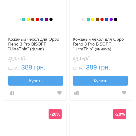
Белый
Бирюзовый
Желтый
Коричневый
Красный
Синий, темный
Фиолетовый, темный
Черный
Белый
Бирюзовый
Желтый
Коричневый
Красный
Синий, темн
Фиолетовы
Черный
Кожаный чехол для Oppo
Кожаный чехол для Oppo
Reno 3 Pro BiSOFF
Reno 3 Pro BiSOFF
"UltraThin" (флип)
"UltraThin" (книжка)
499 грн.
499 грн.
389 грн.
389 грн.
ЦЕНА:
ЦЕНА:
Купить
Купить
-28%
-28%