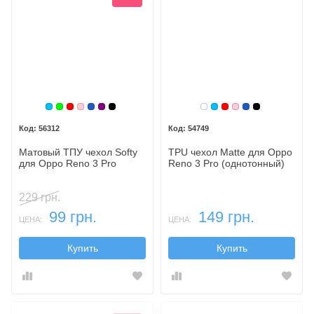
Голубой
Зеленый
Красный
Розовый
Синий, темный
Фиолетовый, темный
Черный
Белый
Голубой
Красный
Розовый
Синий, темн
Черный
56312
54749
Матовый ТПУ чехол Softy
TPU чехол Matte для Oppo
для Oppo Reno 3 Pro
Reno 3 Pro (однотонный)
229 грн.
99 грн.
149 грн.
ЦЕНА:
ЦЕНА:
Купить
Купить