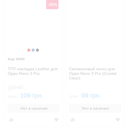
-35%
Красный
Синий, темный
Черный
54333
ТПУ накладка Leather для
Силиконовый чехол для
Oppo Reno 3 Pro
Oppo Reno 3 Pro (Crystal
Clear)
169 грн.
109 грн.
69 грн.
ЦЕНА:
ЦЕНА:
Нет в наличии
Нет в наличии