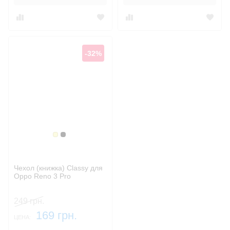
-32%
Золотой
Черный
Чехол (книжка) Classy для
Oppo Reno 3 Pro
249 грн.
169 грн.
ЦЕНА: