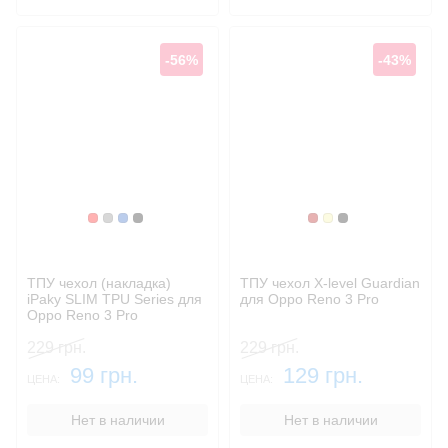
-56%
-43%
Красный
Серый
Синий, темный
Черный
Бордовый
Золотой
Черный
ТПУ чехол (накладка)
ТПУ чехол X-level Guardiаn
iPaky SLIM TPU Series для
для Oppo Reno 3 Pro
Oppo Reno 3 Pro
229 грн.
229 грн.
99 грн.
129 грн.
ЦЕНА:
ЦЕНА:
Нет в наличии
Нет в наличии