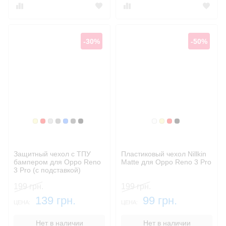
-30%
-50%
Золотой
Красный
Серебристый
Серый
Синий
Темный
Черный
Белый
Золотой
Красный
Черный
Защитный чехол с ТПУ
Пластиковый чехол Nillkin
бампером для Oppo Reno
Matte для Oppo Reno 3 Pro
3 Pro (c подставкой)
199 грн.
199 грн.
139 грн.
99 грн.
ЦЕНА:
ЦЕНА:
Нет в наличии
Нет в наличии