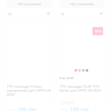
Нет в наличии
Нет в наличии
-39%
Красный
Серый
Синий, темный
Черный
54345
ТПУ накладка Protect
ТПУ накладка SLIM TPU
(прозрачная) для OPPO A9
Series для OPPO A9 2020
2020
179 грн.
169 грн.
109 грн.
ЦЕНА:
ЦЕНА: