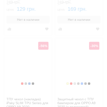
249 грн.
249 грн.
129 грн.
169 грн.
ЦЕНА:
ЦЕНА:
Нет в наличии
Нет в наличии
-56%
-30%
Красный
Серый
Синий, темный
Черный
Золотой
Красный
Серебристый
Серый
Синий
Темный
Черный
ТПУ чехол (накладка)
Защитный чехол с ТПУ
iPaky SLIM TPU Series для
бампером для OPPO A9
OPPO A9 2020
2020 (c подставкой)