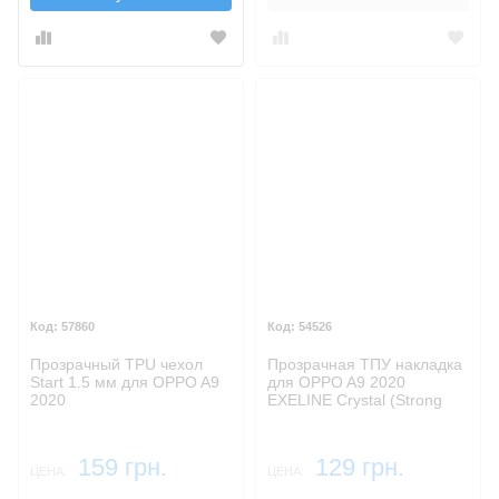
57860
54526
Прозрачный TPU чехол
Прозрачная ТПУ накладка
Start 1.5 мм для OPPO A9
для OPPO A9 2020
2020
EXELINE Crystal (Strong
0,5мм)
159 грн.
129 грн.
ЦЕНА:
ЦЕНА: