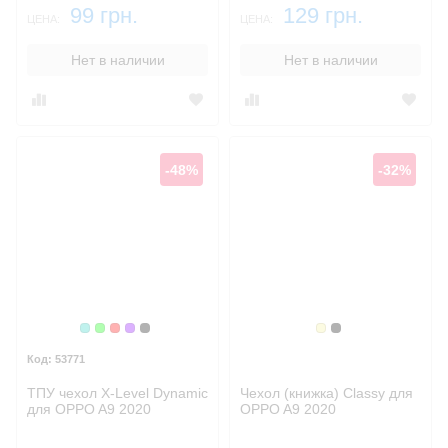
99 грн.
129 грн.
ЦЕНА:
ЦЕНА:
Нет в наличии
Нет в наличии
-48%
-32%
Бирюзовый
Зеленый
Красный
Фиолетовый
Черный
Золотой
Черный
53771
ТПУ чехол X-Level Dynamic
Чехол (книжка) Classy для
для OPPO A9 2020
OPPO A9 2020