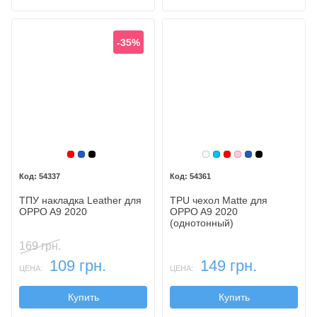
-35%
Красный
Синий, темный
Черный
Белый
Голубой
Красный
Розовый
Синий, темн
Черный
54337
54361
ТПУ накладка Leather для
TPU чехол Matte для
OPPO A9 2020
OPPO A9 2020
(однотонный)
169 грн.
109 грн.
149 грн.
ЦЕНА:
ЦЕНА:
Купить
Купить