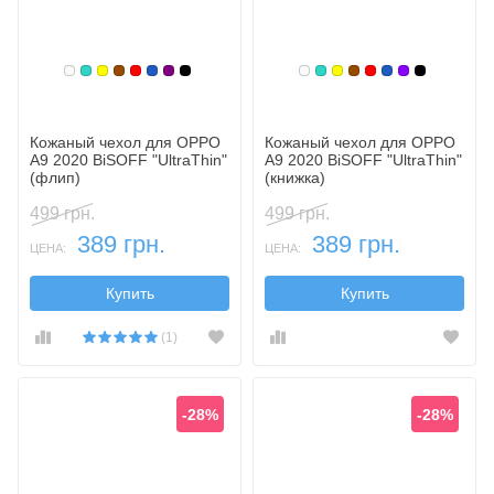
Белый
Бирюзовый
Желтый
Коричневый
Красный
Синий, темный
Фиолетовый, темный
Черный
Белый
Бирюзовый
Желтый
Коричневый
Красный
Синий, темн
Фиолетовы
Черный
Кожаный чехол для OPPO
Кожаный чехол для OPPO
A9 2020 BiSOFF "UltraThin"
A9 2020 BiSOFF "UltraThin"
(флип)
(книжка)
499 грн.
499 грн.
389 грн.
389 грн.
ЦЕНА:
ЦЕНА:
Купить
Купить
(1)
-28%
-28%