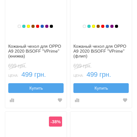
Белый
Бирюзовый
Желтый
Коричневый
Красный
Синий, темный
Фиолетовый, темный
Черный
Белый
Бирюзовый
Желтый
Коричневый
Красный
Синий, темн
Фиолетовы
Черный
Кожаный чехол для OPPO
Кожаный чехол для OPPO
A9 2020 BiSOFF "VPrime"
A9 2020 BiSOFF "VPrime"
(книжка)
(флип)
699 грн.
699 грн.
499 грн.
499 грн.
ЦЕНА:
ЦЕНА:
Купить
Купить
-38%