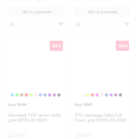
Нет в наличии
Нет в наличии
-56%
-56%
Голубой
Зеленый
Коричневый
Красный
Лайм
Розовый
Синий
Синий, темный
Фиолетовый
Фиолетовый, темный
Черный
Бежевый
Желтый
Красный
Малиновый
Розовый
Синий, темны
Фиолетовый
Фиолетовы
Черный
55596
55583
Матовый ТПУ чехол Softy
ТПУ накладка Silky Full
для OPPO A9 2020
Cover для OPPO A9 2020
229 грн.
299 грн.