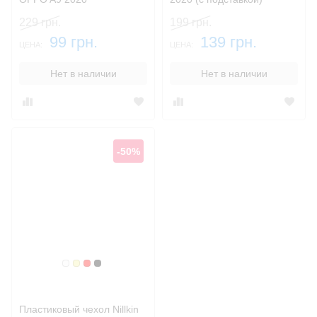
229 грн.
199 грн.
99 грн.
139 грн.
ЦЕНА:
ЦЕНА:
Нет в наличии
Нет в наличии
-50%
Белый
Золотой
Красный
Черный
Пластиковый чехол Nillkin