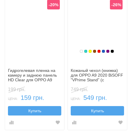
-20%
-26%
Белый
Бирюзовый
Желтый
Коричневый
Красный
Синий, темн
Фиолетовы
Черный
Гидрогелевая пленка на
Кожаный чехол (книжка)
камеру и заднюю панель
для OPPO A9 2020 BiSOFF
HD Clear для OPPO A9
"VPrime Stand" (с
2020
функцией подставки)
199 грн.
749 грн.
159 грн.
549 грн.
ЦЕНА:
ЦЕНА:
Купить
Купить