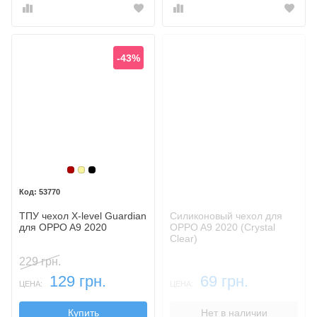
-43%
Бордовый
Золотой
Черный
53770
ТПУ чехол X-level Guardiаn
Силиконовый чехол для
для OPPO A9 2020
OPPO A9 2020 (Crystal
Clear)
229 грн.
129 грн.
69 грн.
ЦЕНА:
ЦЕНА:
Купить
Нет в наличии