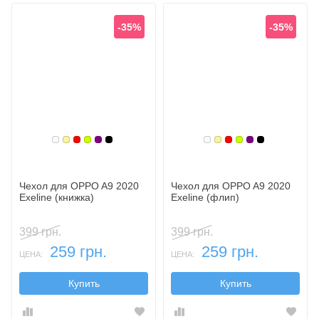
-35%
-35%
Белый
Золотой
Красный
Лайм
Фиолетовый, темный
Черный
Белый
Золотой
Красный
Лайм
Фиолетовый,
Черный
Чехол для OPPO A9 2020
Чехол для OPPO A9 2020
Exeline (книжка)
Exeline (флип)
399 грн.
399 грн.
259 грн.
259 грн.
ЦЕНА:
ЦЕНА:
Купить
Купить