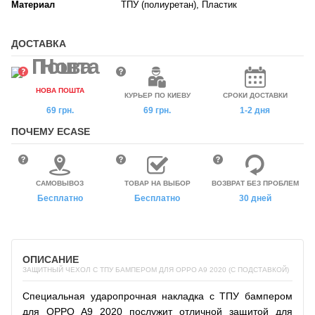
Материал
ТПУ (полиуретан), Пластик
ДОСТАВКА
НОВА ПОШТА
КУРЬЕР ПО КИЕВУ
СРОКИ ДОСТАВКИ
69 грн.
69 грн.
1-2 дня
ПОЧЕМУ ECASE
САМОВЫВОЗ
ТОВАР НА ВЫБОР
ВОЗВРАТ БЕЗ ПРОБЛЕМ
Бесплатно
Бесплатно
30 дней
ОПИСАНИЕ
ЗАЩИТНЫЙ ЧЕХОЛ С ТПУ БАМПЕРОМ ДЛЯ OPPO A9 2020 (C ПОДСТАВКОЙ)
Специальная ударопрочная накладка с ТПУ бампером
для OPPO A9 2020 послужит отличной защитой для