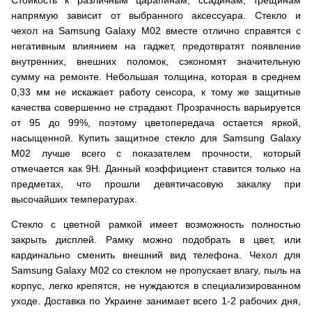
Стойкость к различным царапинам, ссадинам, трещинам
напрямую зависит от выбранного аксессуара. Стекло и
чехол на Samsung Galaxy M02 вместе отлично справятся с
негативным влиянием на гаджет, предотвратят появление
внутренних, внешних поломок, сэкономят значительную
сумму на ремонте. Небольшая толщина, которая в среднем
0,33 мм не искажает работу сенсора, к тому же защитные
качества совершенно не страдают. Прозрачность варьируется
от 95 до 99%, поэтому цветопередача остается яркой,
насыщенной. Купить защитное стекло для Samsung Galaxy
M02 лучше всего с показателем прочности, который
отмечается как 9H. Данный коэффициент ставится только на
предметах, что прошли девятичасовую закалку при
высочайших температурах.
Стекло с цветной рамкой имеет возможность полностью
закрыть дисплей. Рамку можно подобрать в цвет, или
кардинально сменить внешний вид телефона. Чехол для
Samsung Galaxy M02 со стеклом не пропускает влагу, пыль на
корпус, легко крепятся, не нуждаются в специализированном
уходе. Доставка по Украине занимает всего 1-2 рабочих дня,