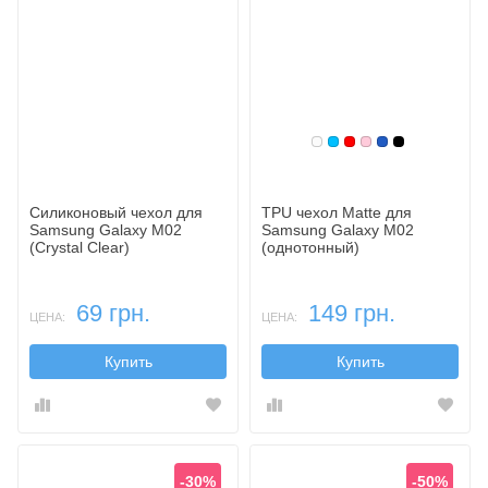
Белый
Голубой
Красный
Розовый
Синий, темн
Черный
Силиконовый чехол для
TPU чехол Matte для
Samsung Galaxy M02
Samsung Galaxy M02
(Crystal Clear)
(однотонный)
69 грн.
149 грн.
ЦЕНА:
ЦЕНА:
Купить
Купить
-30%
-50%