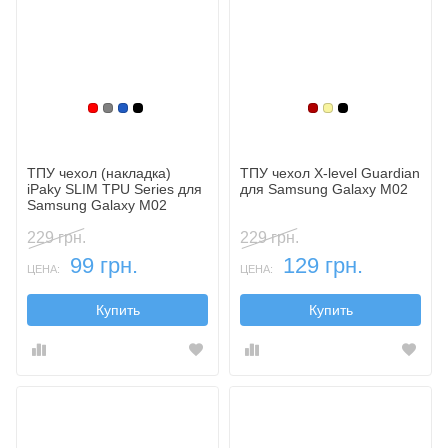
Красный
Серый
Синий, темный
Черный
Бордовый
Золотой
Черный
ТПУ чехол (накладка)
ТПУ чехол X-level Guardiаn
iPaky SLIM TPU Series для
для Samsung Galaxy M02
Samsung Galaxy M02
229 грн.
229 грн.
99 грн.
129 грн.
ЦЕНА:
ЦЕНА:
Купить
Купить