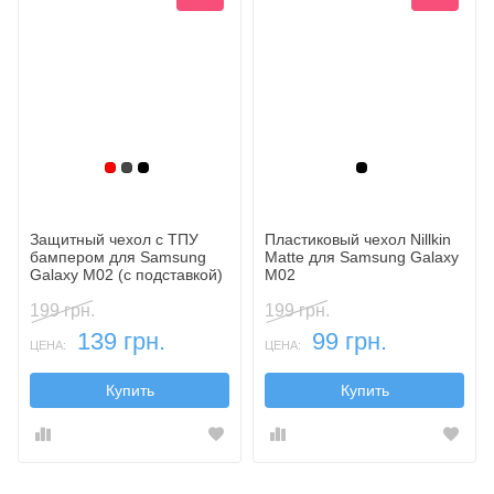
Красный
Темный
Черный
Черный
Защитный чехол с ТПУ
Пластиковый чехол Nillkin
бампером для Samsung
Matte для Samsung Galaxy
Galaxy M02 (c подставкой)
M02
199 грн.
199 грн.
139 грн.
99 грн.
ЦЕНА:
ЦЕНА:
Купить
Купить