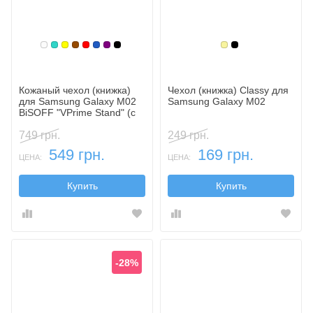
Белый
Бирюзовый
Желтый
Коричневый
Красный
Синий, темный
Фиолетовый, темный
Черный
Золотой
Черный
Кожаный чехол (книжка)
Чехол (книжка) Classy для
для Samsung Galaxy M02
Samsung Galaxy M02
BiSOFF "VPrime Stand" (с
функцией подставки)
749 грн.
249 грн.
549 грн.
169 грн.
ЦЕНА:
ЦЕНА:
Купить
Купить
-28%