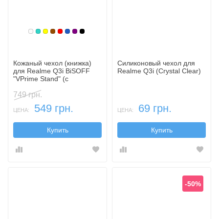
Белый
Бирюзовый
Желтый
Коричневый
Красный
Синий, темный
Фиолетовый, темный
Черный
Кожаный чехол (книжка)
Силиконовый чехол для
для Realme Q3i BiSOFF
Realme Q3i (Crystal Clear)
"VPrime Stand" (с
функцией подставки)
749 грн.
549 грн.
69 грн.
ЦЕНА:
ЦЕНА:
Купить
Купить
-50%