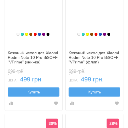
Белый
Бирюзовый
Желтый
Коричневый
Красный
Синий, темный
Фиолетовый, темный
Черный
Белый
Бирюзовый
Желтый
Коричневый
Красный
Синий, темн
Фиолетовы
Черный
Кожаный чехол для Xiaomi
Кожаный чехол для Xiaomi
Redmi Note 10 Pro BiSOFF
Redmi Note 10 Pro BiSOFF
"VPrime" (книжка)
"VPrime" (флип)
699 грн.
699 грн.
499 грн.
499 грн.
ЦЕНА:
ЦЕНА:
Купить
Купить
-30%
-28%