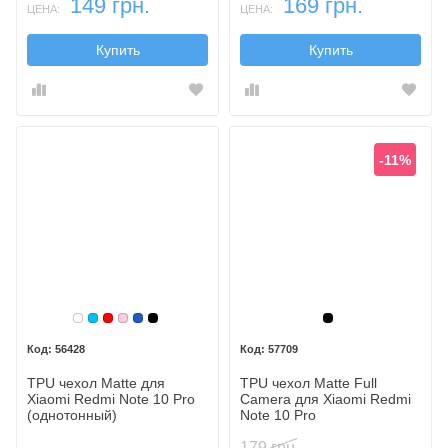
149 грн.
169 грн.
ЦЕНА:
ЦЕНА:
Купить
Купить
-11%
Белый
Голубой
Красный
Розовый
Синий, темный
Черный
Черный
56428
57709
TPU чехол Matte для
TPU чехол Matte Full
Xiaomi Redmi Note 10 Pro
Camera для Xiaomi Redmi
(однотонный)
Note 10 Pro
179 грн.