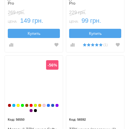
Pro
Pro
269 грн.
229 грн.
149 грн.
99 грн.
ЦЕНА:
ЦЕНА:
Купить
Купить
(1)
-56%
Бордовый
Голубой
Желтый
Зеленый
Коричневый
Красный
Лайм
Оранжевый
Розовый
Синий
Синий, темный
Фиолетовый
Фиолетовый, темный
Черный
56550
56592