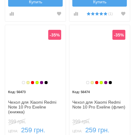
Купить
Купить
(1)
-35%
-35%
Белый
Золотой
Красный
Лайм
Фиолетовый, темный
Черный
Белый
Золотой
Красный
Лайм
Фиолетовый,
Черный
56473
56474
Чехол для Xiaomi Redmi
Чехол для Xiaomi Redmi
Note 10 Pro Exeline
Note 10 Pro Exeline (флип)
(книжка)
399 грн.
399 грн.
259 грн.
259 грн.
ЦЕНА:
ЦЕНА: