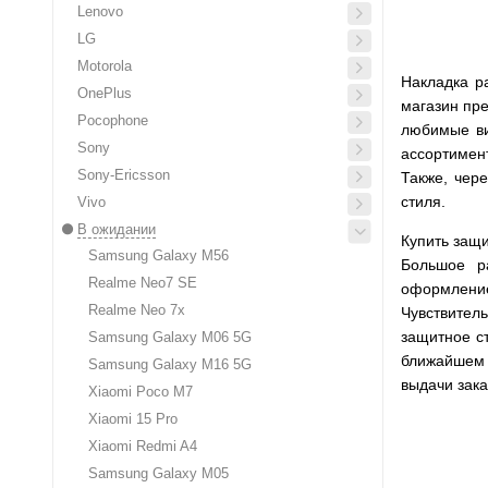
Lenovo
LG
Motorola
Накладка р
OnePlus
магазин пре
Pocophone
любимые ви
Sony
ассортимен
Sony-Ericsson
Также, чер
стиля.
Vivo
В ожидании
Купить защи
Samsung Galaxy M56
Большое р
Realme Neo7 SE
оформлени
Realme Neo 7x
Чувствитель
защитное ст
Samsung Galaxy M06 5G
ближайшем о
Samsung Galaxy M16 5G
выдачи зака
Xiaomi Poco M7
Xiaomi 15 Pro
Xiaomi Redmi A4
Samsung Galaxy M05