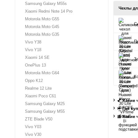
Samsung Galaxy M55s
Чехлы для
Xiaomi Redmi Note 14 Pro
Motorola Moto G55
Си
Motorola Moto G45
Motorola Moto G35
Пл
Vivo Y38
Vivo Y18
Xiaomi 14 SE
За
OnePlus 13
Motorola Moto G64
Ко
Oppo K12
Realme 12 Lite
Xiaomi Poco C61
💕 Какие
Samsung Galaxy M25
⏩ Где куп
Samsung Galaxy M55
🎀 Какие
ZTE Blade V50
Vivo Y03
Vivo V30