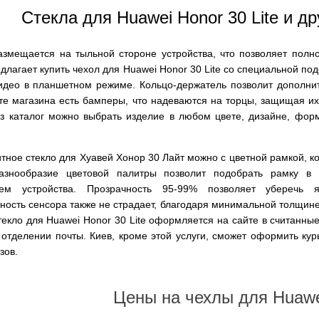
Стекла для Huawei Honor 30 Lite и д
азмещается на тыльной стороне устройства, что позволяет полно
длагает купить чехол для Huawei Honor 30 Lite со специальной п
део в планшетном режиме. Кольцо-держатель позволит дополнит
те магазина есть бамперы, что надеваются на торцы, защищая их
ез каталог можно выбрать изделие в любом цвете, дизайне, форм
тное стекло для Хуавей Хонор 30 Лайт можно с цветной рамкой, к
азнообразие цветовой палитры позволит подобрать рамку в 
ем устройства. Прозрачность 95-99% позволяет уберечь я
ность сенсора также не страдает, благодаря минимальной толщине
екло для Huawei Honor 30 Lite оформляется на сайте в считанные
тделении почты. Киев, кроме этой услуги, сможет оформить курь
зов.
Цены на чехлы для Huawei