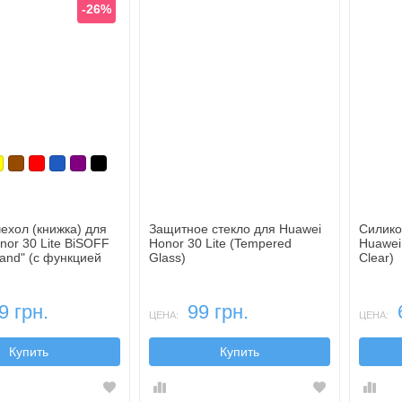
-26%
юзовый
елтый
Коричневый
Красный
Синий, темный
Фиолетовый, темный
Черный
ехол (книжка) для
Защитное стекло для Huawei
Силико
nor 30 Lite BiSOFF
Honor 30 Lite (Tempered
Huawei 
tand" (с функцией
Glass)
Clear)
)
9 грн.
99 грн.
ЦЕНА:
ЦЕНА:
Купить
Купить