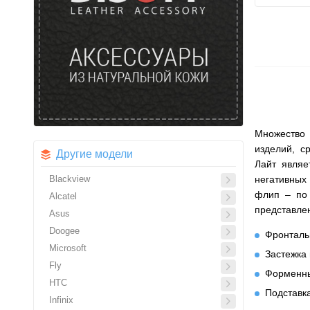
Множество 
изделий, с
Другие модели
Лайт являе
Blackview
негативных
флип – по 
Alcatel
представлен
Asus
Doogee
Фронталь
Microsoft
Застежка
Fly
Форменн
HTC
Подставк
Infinix