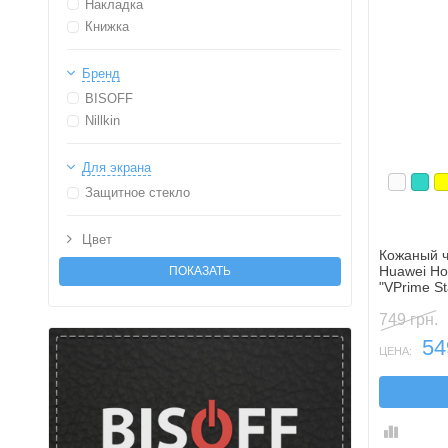
Накладка
Книжка
Бренд
BISOFF
Nillkin
Для экрана
Белый
Бир
Ж
Защитное стекло
Цвет
Кожаный ч
Huawei Ho
"VPrime S
подставки
749 грн.
54
ЦЕНА: