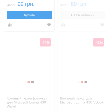
99 грн.
89 грн.
ЦЕНА:
ЦЕНА:
Купить
Нет в наличии
-44%
-41%
Белый
Красный
Черный
Белый
Красный
Черный
Кожаный чехол (книжка)
Кожаный чехол для
для Microsoft Lumia 430
Microsoft Lumia 430 VBook
Wallet