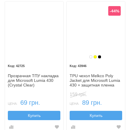
-44%
Бесцветный
Желтый
Черный
42725
43946
Прозрачная ТПУ накладка
TPU чехол Melkco Poly
для Microsoft Lumia 430
Jacket для Microsoft Lumia
(Crystal Clear)
430 + защитная пленка
159 грн.
69 грн.
89 грн.
ЦЕНА:
ЦЕНА:
Купить
Купить