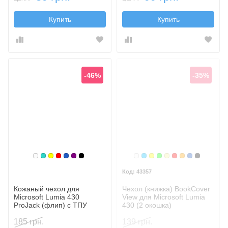
Купить
Купить
-46%
-35%
Белый
Бирюзовый
Желтый
Красный
Синий, темный
Фиолетовый, темный
Черный
Белый
Голубой
Желтый
Зеленый
Золотой
Красный
Оранжевый
Синий, те
Черный
43357
Кожаный чехол для
Чехол (книжка) BookCover
Microsoft Lumia 430
View для Microsoft Lumia
ProJack (флип) с ТПУ
430 (2 окошка)
креплением
185 грн.
139 грн.