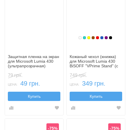
Белый
Бирюзовый
Желтый
Коричневый
Красный
Синий, темн
Фиолетовы
Черный
Защитная пленка на экран
Кожаный чехол (книжка)
для Microsoft Lumia 430
для Microsoft Lumia 430
(ультрапрозрачная)
BiSOFF "VPrime Stand" (с
функцией подставки)
79 грн.
749 грн.
49 грн.
349 грн.
ЦЕНА:
ЦЕНА:
Купить
Купить
-75%
-75%