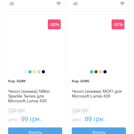
-52%
-57%
Белый
Бирюзовый
Золотой
Розовый
Черный
Бирюзовый
Коричневый
Розовый
Черный
42288
42495
Чехол (книжка) Nillkin
Чехол (книжка) MOFI для
Sparkle Series для
Microsoft Lumia 430
Microsoft Lumia 430
209 грн.
209 грн.
99 грн.
89 грн.
ЦЕНА:
ЦЕНА:
Купить
Купить