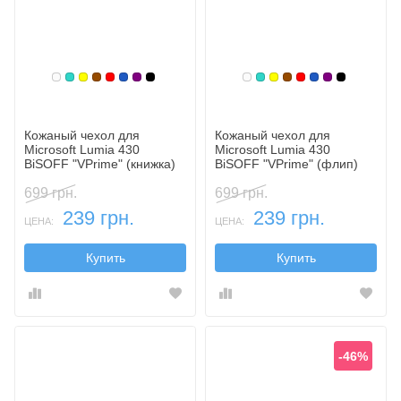
Белый
Бирюзовый
Желтый
Коричневый
Красный
Синий, темный
Фиолетовый, темный
Черный
Белый
Бирюзовый
Желтый
Коричневый
Красный
Синий, темн
Фиолетовы
Черный
Кожаный чехол для
Кожаный чехол для
Microsoft Lumia 430
Microsoft Lumia 430
BiSOFF "VPrime" (книжка)
BiSOFF "VPrime" (флип)
699 грн.
699 грн.
239 грн.
239 грн.
ЦЕНА:
ЦЕНА:
Купить
Купить
-46%