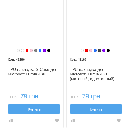
Белый
Бесцветный
Красный
Розовый
Серый
Синий
Фиолетовый
Черный
Бесцветный
Красный
Розовый
Синий
Темный
Фиолетовый
Черный
42186
42186
TPU накладка S-Case для
TPU накладка для
Microsoft Lumia 430
Microsoft Lumia 430
(матовый, однотонный)
79 грн.
79 грн.
ЦЕНА:
ЦЕНА:
Купить
Купить