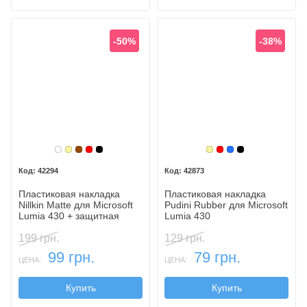
-50%
-38%
Белый
Золотой
Коричневый
Красный
Черный
Золотой
Красный
Синий
Черный
42294
42873
Пластиковая накладка
Пластиковая накладка
Nillkin Matte для Microsoft
Pudini Rubber для Microsoft
Lumia 430 + защитная
Lumia 430
пленка
199 грн.
129 грн.
99 грн.
79 грн.
ЦЕНА:
ЦЕНА:
Купить
Купить