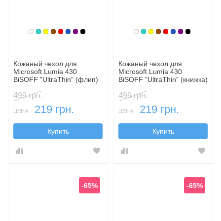
Белый
Бирюзовый
Желтый
Коричневый
Красный
Синий, темный
Фиолетовый, темный
Черный
Белый
Бирюзовый
Желтый
Коричневый
Красный
Синий, темн
Фиолетовы
Черный
Кожаный чехол для
Кожаный чехол для
Microsoft Lumia 430
Microsoft Lumia 430
BiSOFF "UltraThin" (флип)
BiSOFF "UltraThin" (книжка)
499 грн.
499 грн.
219 грн.
219 грн.
ЦЕНА:
ЦЕНА:
Купить
Купить
-65%
-65%