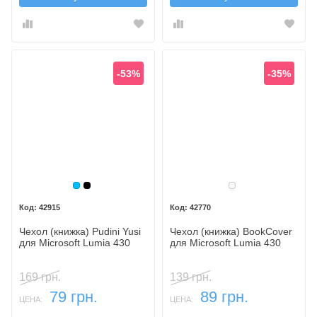
-53%
-35%
Голубой
Черный
Белый
42915
42770
Чехол (книжка) Pudini Yusi
Чехол (книжка) BookCover
для Microsoft Lumia 430
для Microsoft Lumia 430
169 грн.
139 грн.
79 грн.
89 грн.
ЦЕНА:
ЦЕНА: