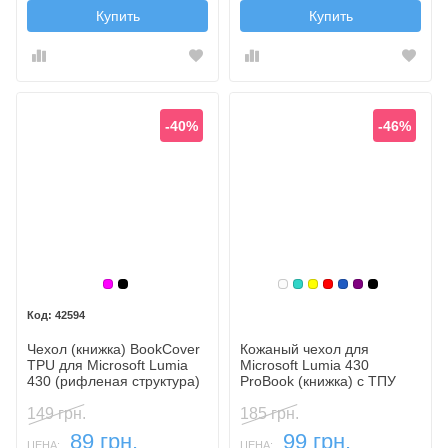
Купить
Купить
-40%
-46%
Малиновый
Черный
Белый
Бирюзовый
Желтый
Красный
Синий, темны
Фиолетовый
Черный
42594
Чехол (книжка) BookCover
Кожаный чехол для
TPU для Microsoft Lumia
Microsoft Lumia 430
430 (рифленая структура)
ProBook (книжка) с ТПУ
креплением
149 грн.
185 грн.
89 грн.
99 грн.
ЦЕНА:
ЦЕНА: