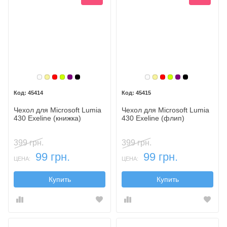
Белый
Золотой
Красный
Лайм
Фиолетовый, темный
Черный
Белый
Золотой
Красный
Лайм
Фиолетовый,
Черный
45414
45415
Чехол для Microsoft Lumia
Чехол для Microsoft Lumia
430 Exeline (книжка)
430 Exeline (флип)
399 грн.
399 грн.
99 грн.
99 грн.
ЦЕНА:
ЦЕНА:
Купить
Купить