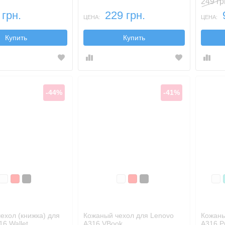
249 гр
 грн.
229 грн.
ЦЕНА:
ЦЕНА:
Купить
Купить
-44%
-41%
Белый
Красный
Черный
Белый
Красный
Черный
Бе
ехол (книжка) для
Кожаный чехол для Lenovo
Кожаны
16 Wallet
A316 VBook
A316 P