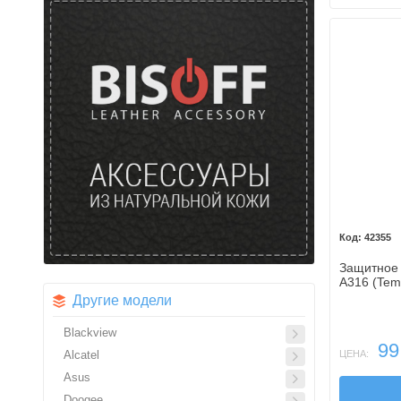
42355
Защитное 
A316 (Tem
Другие модели
Blackview
99
ЦЕНА:
Alcatel
Asus
Doogee