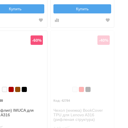
Купить
Купить
-60%
-40%
Белый
Бордовый
Коричневый
Черный
Белый
Красный
Черный
20
42784
(флип) IMUCA для
Чехол (книжка) BookCover
 A316
TPU для Lenovo A316
(рифленая структура)