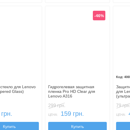
-46%
406
стекло для Lenovo
Гидрогелевая защитная
Защитн
pered Glass)
пленка Pro HD Clear для
для Le
Lenovo A316
(ультр
299 грн.
79 грн
 грн.
159 грн.
ЦЕНА:
ЦЕНА:
Купить
Купить