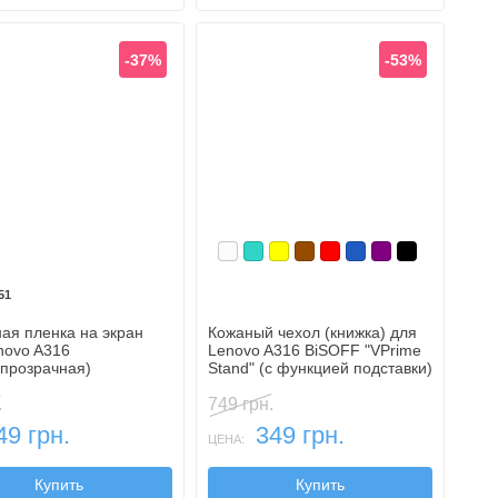
-37%
-53%
Белый
Бирюзовый
Желтый
Коричневый
Красный
Синий, темный
Фиолетовый, т
Черный
51
ая пленка на экран
Кожаный чехол (книжка) для
novo A316
Lenovo A316 BiSOFF "VPrime
апрозрачная)
Stand" (с функцией подставки)
.
749 грн.
49 грн.
349 грн.
ЦЕНА:
Купить
Купить