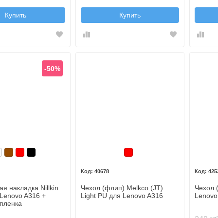
Купить
Купить
-50%
елый
Коричневый
Красный
Черный
Красный
40678
425
я накладка Nillkin
Чехол (флип) Melkco (JT)
Чехол 
 Lenovo A316 +
Light PU для Lenovo A316
Lenovo
пленка