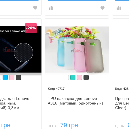
-20%
есцветный
Голубой
Розовый
Темный
Бесцветный
Бирюзовый
Розовый
Темный
40717
423
дка для Lenovo
TPU накладка для Lenovo
Прозра
зрачный,
A316 (матовый, однотонный)
для Len
кий) 0,3мм
Clear)
 грн.
79 грн.
ЦЕНА:
ЦЕНА: