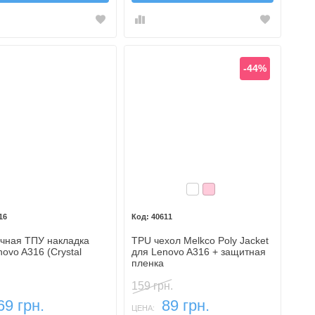
-44%
Бесцветный
Розовый
16
40611
чная ТПУ накладка
TPU чехол Melkco Poly Jacket
ovo A316 (Crystal
для Lenovo A316 + защитная
пленка
159 грн.
69 грн.
89 грн.
ЦЕНА: