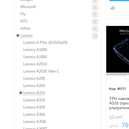
Microsoft
Fly
HTC
Infinix
Lenovo
Lenovo A Plus (A1010a20)
Lenovo A1000
Lenovo A1900
Lenovo A2010
Lenovo A2020 Vibe C
Б
Lenovo A208
Lenovo A269
40717
Lenovo A316
TPU накла
Lenovo A319
A316 (про
Lenovo A328
ультратон
Lenovo A356
99 грн.
Lenovo A358t
79
ЦЕНА:
Lenovo A368T