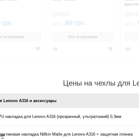
крепле
169 грн.
185 гр
 грн.
99 грн.
ЦЕНА:
ЦЕНА:
т в наличии
Нет в наличии
Цены на чехлы для L
я Lenovo A316 и аксессуары
PU накладка для Lenovo A316 (прозрачный, ультратонкий) 0,3мм
астиковая накладка Nillkin Matte для Lenovo A316 + защитная пленка