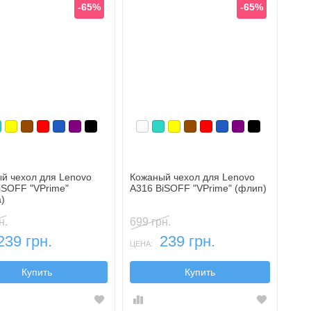
-65%
-65%
ный
ый
ирюзовый
Желтый
Коричневый
Красный
Синий, темный
Фиолетовый, темный
Черный
Белый
Бирюзовый
Желтый
Коричневый
Красный
Синий, темный
Фиолетовый, т
Черный
й чехол для Lenovo
Кожаный чехол для Lenovo
iSOFF "VPrime"
A316 BiSOFF "VPrime" (флип)
а)
н.
699 грн.
239 грн.
239 грн.
ЦЕНА:
Купить
Купить