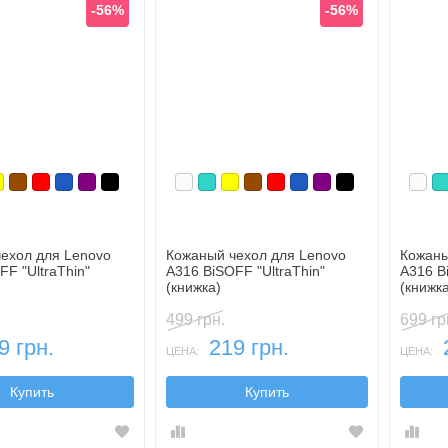
-56%
-56%
юзовый
елтый
Коричневый
Красный
Синий, темный
Фиолетовый, темный
Черный
Белый
Бирюзовый
Желтый
Коричневый
Красный
Синий, темный
Фиолетовый, тем
Черный
Бел
Б
ехол для Lenovo
Кожаный чехол для Lenovo
Кожаны
FF "UltraThin"
A316 BiSOFF "UltraThin"
A316 B
(книжка)
(книжк
499 грн.
699 гр
9 грн.
219 грн.
ЦЕНА:
ЦЕНА:
Купить
Купить