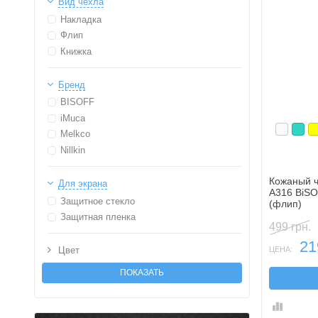
Вид чехла
Накладка
Флип
Книжка
Бренд
BISOFF
iMuca
Белый
Бир
Ж
Melkco
Nillkin
Кожаный ч
Для экрана
A316 BiSO
Защитное стекло
(флип)
Защитная пленка
499 грн.
21
ЦЕНА:
Цвет