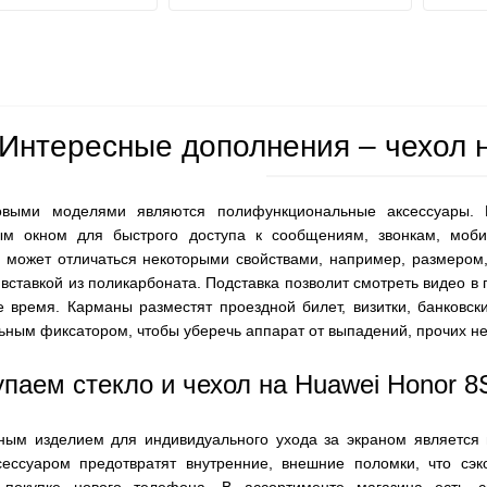
Интересные дополнения – чехол 
овыми моделями являются полифункциональные аксессуары. 
м окном для быстрого доступа к сообщениям, звонкам, моби
 может отличаться некоторыми свойствами, например, размером,
вставкой из поликарбоната. Подставка позволит смотреть видео 
е время. Карманы разместят проездной билет, визитки, банковск
ьным фиксатором, чтобы уберечь аппарат от выпадений, прочих не
паем стекло и чехол на Huawei Honor 
ным изделием для индивидуального ухода за экраном является 
ессуаром предотвратят внутренние, внешние поломки, что сэ
 покупке нового телефона. В ассортименте магазина есть с