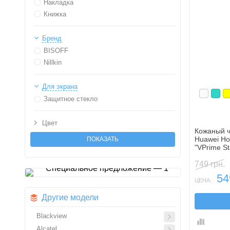
Накладка
Книжка
Бренд
BISOFF
Nillkin
Для экрана
Белый
Бир
Ж
Защитное стекло
Цвет
Кожаный ч
Huawei Ho
"VPrime S
подставки
749 грн.
54
ЦЕНА:
Другие модели
Blackview
Alcatel