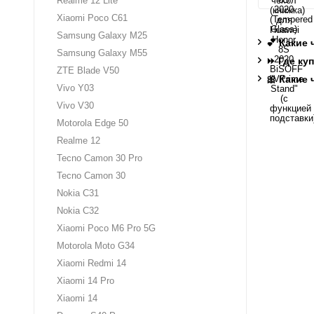
Realme 12 Lite
Xiaomi Poco C61
Samsung Galaxy M25
💕 Какие
Samsung Galaxy M55
⏩ Где ку
ZTE Blade V50
🎀 Какие
Vivo Y03
Vivo V30
Motorola Edge 50
Realme 12
Tecno Camon 30 Pro
Tecno Camon 30
Nokia C31
Nokia C32
Xiaomi Poco M6 Pro 5G
Motorola Moto G34
Xiaomi Redmi 14
Xiaomi 14 Pro
Xiaomi 14