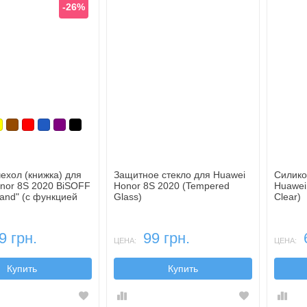
-26%
юзовый
елтый
Коричневый
Красный
Синий, темный
Фиолетовый, темный
Черный
ехол (книжка) для
Защитное стекло для Huawei
Силико
nor 8S 2020 BiSOFF
Honor 8S 2020 (Tempered
Huawei
tand" (с функцией
Glass)
Clear)
)
9 грн.
99 грн.
ЦЕНА:
ЦЕНА:
Купить
Купить