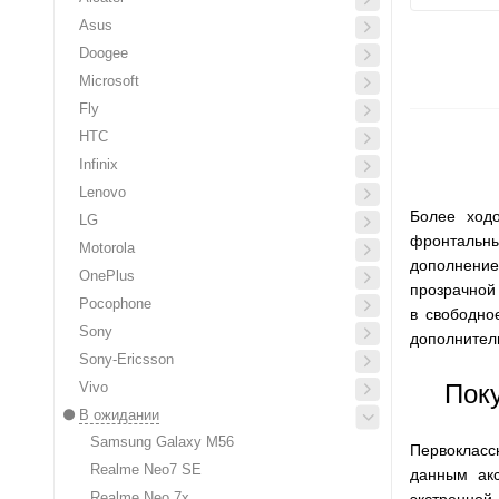
Asus
Doogee
Microsoft
Fly
HTC
Infinix
Lenovo
Более ход
LG
фронтальны
Motorola
дополнение
OnePlus
прозрачной 
Pocophone
в свободно
Sony
дополнител
Sony-Ericsson
Поку
Vivo
В ожидании
Samsung Galaxy M56
Первокласс
Realme Neo7 SE
данным акс
Realme Neo 7x
экстренной