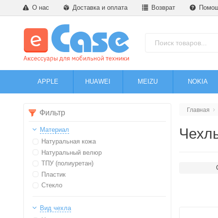
О нас
Доставка и оплата
Возврат
Помо
APPLE
HUAWEI
MEIZU
NOKIA
Главная
Фильтр
Чехлы
Материал
Натуральная кожа
Натуральный велюр
ТПУ (полиуретан)
Пластик
Стекло
Вид чехла