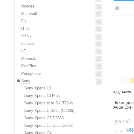
Doogee
Microsoft
Fly
HTC
Infinix
Lenovo
LG
Motorola
OnePlus
Pocophone
Бел
З
Sony
Sony Xperia 10
44628
Sony Xperia 10 Plus
Чехол для
Sony Xperia acro S (LT26w)
Aqua Exeli
Sony Xperia C S39h (C2305)
Sony Xperia C3 D2533
399 грн.
Sony Xperia C3 Dual D2502
99
ЦЕНА:
Sony Xperia C4