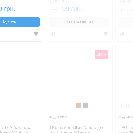
219 грн.
185 гр
9 грн.
99 грн.
ЦЕНА:
ЦЕНА:
Купить
Нет в наличии
-44%
Бесцветный
Коричневый
Темный
Бел
Б
43323
428
я ТПУ накладка
TPU чехол Nillkin Nature для
TPU на
Xperia M4 Aqua
Sony Xperia M4 Aqua
Sony X