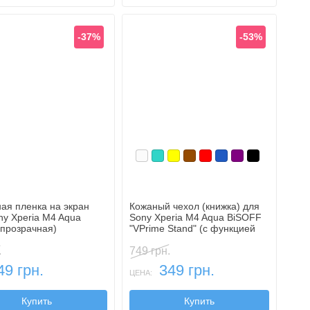
-37%
-53%
Белый
Бирюзовый
Желтый
Коричневый
Красный
Синий, темный
Фиолетовый, т
Черный
ая пленка на экран
Кожаный чехол (книжка) для
ny Xperia M4 Aqua
Sony Xperia M4 Aqua BiSOFF
апрозрачная)
"VPrime Stand" (с функцией
подставки)
.
749 грн.
49 грн.
349 грн.
ЦЕНА:
Купить
Купить