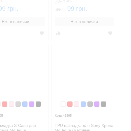
н.
185 грн.
99 грн.
99 грн.
ЦЕНА:
Нет в наличии
Нет в наличии
ый
есцветный
Красный
Розовый
Серый
Синий
Фиолетовый
Черный
Бесцветный
Красный
Розовый
Синий
Темный
Фиолетовый
Черный
05
42805
кладка S-Case для
TPU накладка для Sony Xperia
peria M4 Aqua
M4 Aqua (матовый,