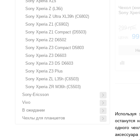
Sony Xperia XZs
Чехол (кни
Sony Xperia Z (L36i)
Sony Xper
Sony Xperia Z Ultra XL39h (C6802)
Sony Xperia Z1 (C6902)
299 грн.
Sony Xperia Z1 Compact (D5503)
99
ЦЕНА:
Sony Xperia Z2 D6502
Sony Xperia Z3 Compact D5803
Не
Sony Xperia Z3 D6603
Sony Xperia Z3 DS D6603
Sony Xperia Z3 Plus
Sony Xperia ZL L35h (C6503)
Sony Xperia ZR M36h (C5503)
Sony-Ericsson
Vivo
В ожидании
Используя 
Чехлы для планшетов
останутся 
одного чех
аксессуара 