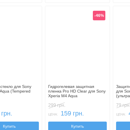
-46%
стекло для Sony
Гидрогелевая защитная
Защитн
 Aqua (Tempered
пленка Pro HD Clear для Sony
для So
Xperia M4 Aqua
(ультр
299 грн.
79 грн
 грн.
159 грн.
ЦЕНА:
ЦЕНА:
Купить
Купить