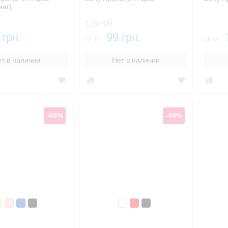
ear)
179 грн.
 грн.
99 грн.
ЦЕНА:
ЦЕНА:
т в наличии
Нет в наличии
-66%
-44%
олотой
Розовый
Синий, темный
Черный
Белый
Красный
Черный