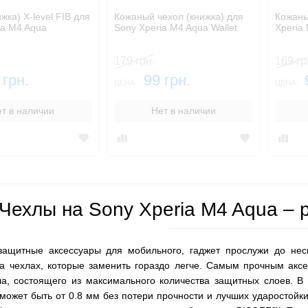
жка) X-level FIB для
Кожаный чехол (книжка) для
Кожаны
ia M4 Aqua
Sony Xperia M4 Aqua Wallet
Xperia
179 грн.
169 гр
 грн.
99 грн.
ЦЕНА:
ЦЕНА:
т в наличии
Нет в наличии
Чехлы на Sony Xperia M4 Aqua – 
защитные аксессуары для мобильного, гаджет прослужи до нес
на чехлах, которые заменить гораздо легче. Самым прочным аксе
ла, состоящего из максимального количества защитных слоев. В 
может быть от 0.8 мм без потери прочности и лучших ударостойки