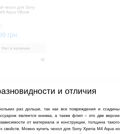
й чехол для Sony
 M4 Aqua VBook
н.
99 грн.
Нет в наличии
разновидности и отличия
кольких раз дольше, так как все повреждения и ссадины
ссуаром является книжка, а также флип – это две версии
зависимости от материала и конструкции, толщина такого
х свойств. Можно купить чехол для Sony Xperia M4 Aqua из