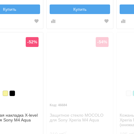
Купить
Купить
-52%
-54%
Золотой
Черный
Бе
46684
ая накладка X-level
Защитное стекло MOCOLO
Кожаны
ля Sony M4 Aqua
для Sony Xperia M4 Aqua
Xperia
(книжк