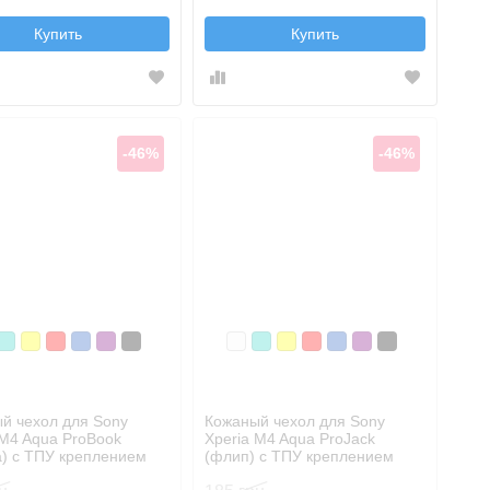
Купить
Купить
-46%
-46%
лый
Бирюзовый
Желтый
Красный
Синий, темный
Фиолетовый, темный
Черный
Белый
Бирюзовый
Желтый
Красный
Синий, темный
Фиолетовый, те
Черный
й чехол для Sony
Кожаный чехол для Sony
 M4 Aqua ProBook
Xperia M4 Aqua ProJack
а) с ТПУ креплением
(флип) с ТПУ креплением