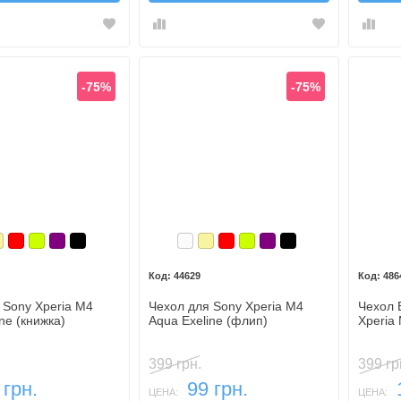
-75%
-75%
ый
олотой
Красный
Лайм
Фиолетовый, темный
Черный
Белый
Золотой
Красный
Лайм
Фиолетовый, темный
Черный
44629
486
 Sony Xperia M4
Чехол для Sony Xperia M4
Чехол 
ne (книжка)
Aqua Exeline (флип)
Xperia
399 грн.
399 гр
 грн.
99 грн.
ЦЕНА:
ЦЕНА: