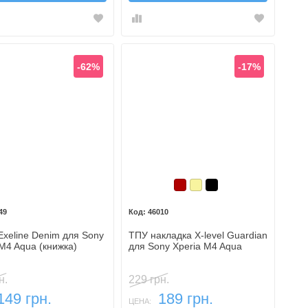
-62%
-17%
Бордовый
Золотой
Черный
49
46010
Exeline Denim для Sony
ТПУ накладка X-level Guardiаn
 M4 Aqua (книжка)
для Sony Xperia M4 Aqua
н.
229 грн.
149 грн.
189 грн.
ЦЕНА: