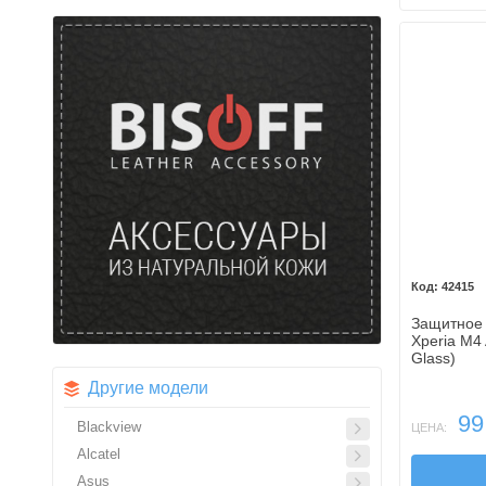
42415
Защитное 
Xperia M4
Glass)
Другие модели
99
Blackview
ЦЕНА:
Alcatel
Asus