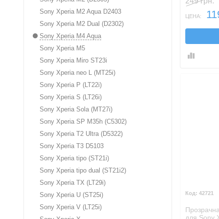
249 грн.
Sony Xperia M2 Aqua D2403
11
ЦЕНА:
Sony Xperia M2 Dual (D2302)
Sony Xperia M4 Aqua
Sony Xperia M5
Sony Xperia Miro ST23i
Sony Xperia neo L (MT25i)
Sony Xperia P (LT22i)
Sony Xperia S (LT26i)
Sony Xperia Sola (MT27i)
Sony Xperia SP M35h (C5302)
Sony Xperia T2 Ultra (D5322)
Sony Xperia T3 D5103
Sony Xperia tipo (ST21i)
Sony Xperia tipo dual (ST21i2)
Sony Xperia TX (LT29i)
42721
Sony Xperia U (ST25i)
Sony Xperia V (LT25i)
Прозрачна
для Sony 