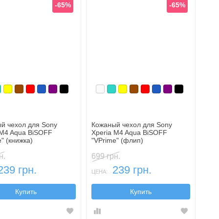
-65%
-65%
ный
ый
ирюзовый
Желтый
Коричневый
Красный
Синий, темный
Фиолетовый, темный
Черный
Белый
Бирюзовый
Желтый
Коричневый
Красный
Синий, темный
Фиолетовый, т
Черный
й чехол для Sony
Кожаный чехол для Sony
 M4 Aqua BiSOFF
Xperia M4 Aqua BiSOFF
" (книжка)
"VPrime" (флип)
н.
699 грн.
239 грн.
239 грн.
ЦЕНА:
Купить
Купить