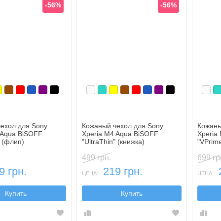
-56%
-56%
юзовый
елтый
Коричневый
Красный
Синий, темный
Фиолетовый, темный
Черный
Белый
Бирюзовый
Желтый
Коричневый
Красный
Синий, темный
Фиолетовый, тем
Черный
Бел
Б
ехол для Sony
Кожаный чехол для Sony
Кожаны
 Aqua BiSOFF
Xperia M4 Aqua BiSOFF
Xperia
" (флип)
"UltraThin" (книжка)
"VPrime
499 грн.
699 гр
9 грн.
219 грн.
ЦЕНА:
ЦЕНА:
Купить
Купить