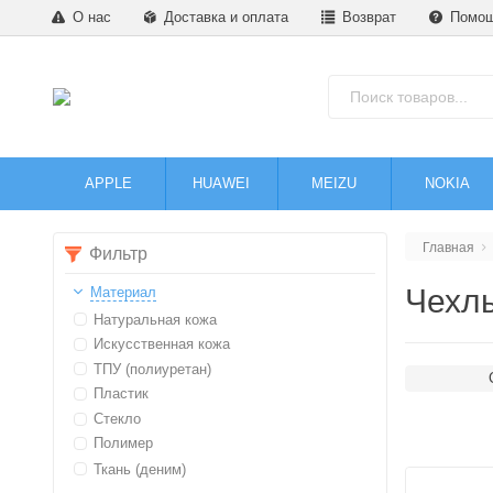
О нас
Доставка и оплата
Возврат
Помо
APPLE
HUAWEI
MEIZU
NOKIA
Главная
Фильтр
Чехлы
Материал
Натуральная кожа
Искусственная кожа
ТПУ (полиуретан)
Пластик
Стекло
Полимер
Ткань (деним)