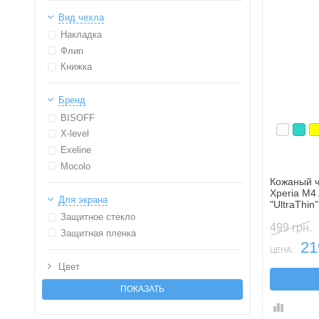
Вид чехла
Накладка
Флип
Книжка
Бренд
BISOFF
Белый
Бир
Ж
X-level
Exeline
Mocolo
Кожаный ч
Xperia M4
Для экрана
"UltraThin
Защитное стекло
499 грн.
Защитная пленка
21
ЦЕНА:
Цвет