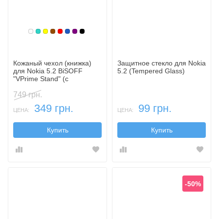
Белый
Бирюзовый
Желтый
Коричневый
Красный
Синий, темный
Фиолетовый, темный
Черный
Кожаный чехол (книжка)
Защитное стекло для Nokia
для Nokia 5.2 BiSOFF
5.2 (Tempered Glass)
"VPrime Stand" (с
функцией подставки)
749 грн.
349 грн.
99 грн.
ЦЕНА:
ЦЕНА:
Купить
Купить
-50%