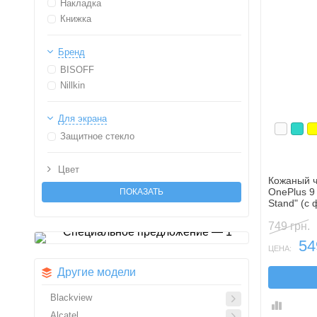
Накладка
Книжка
Бренд
BISOFF
Nillkin
Для экрана
Белый
Бир
Ж
Защитное стекло
Цвет
Кожаный ч
OnePlus 9
Stand" (с
749 грн.
54
ЦЕНА:
Другие модели
Blackview
Alcatel