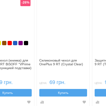
-26%
юзовый
елтый
Коричневый
Красный
Синий, темный
Фиолетовый, темный
Черный
ехол (книжка) для
Силиконовый чехол для
Защитн
 RT BiSOFF "VPrime
OnePlus 9 RT (Crystal Clear)
9 RT (
 функцией подставки)
9 грн.
69 грн.
ЦЕНА:
ЦЕНА:
Купить
Купить