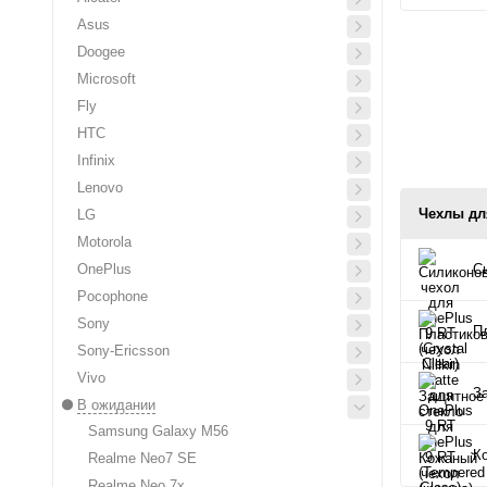
Asus
Doogee
Microsoft
Fly
HTC
Infinix
Lenovo
Чехлы дл
LG
Motorola
OnePlus
Си
Pocophone
Sony
Пл
Sony-Ericsson
Vivo
З
В ожидании
Samsung Galaxy M56
К
Realme Neo7 SE
Realme Neo 7x