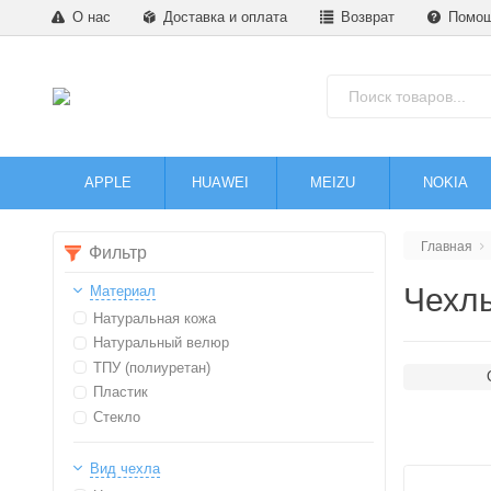
О нас
Доставка и оплата
Возврат
Помо
APPLE
HUAWEI
MEIZU
NOKIA
Главная
Фильтр
Чехлы
Материал
Натуральная кожа
Натуральный велюр
ТПУ (полиуретан)
Пластик
Стекло
Вид чехла