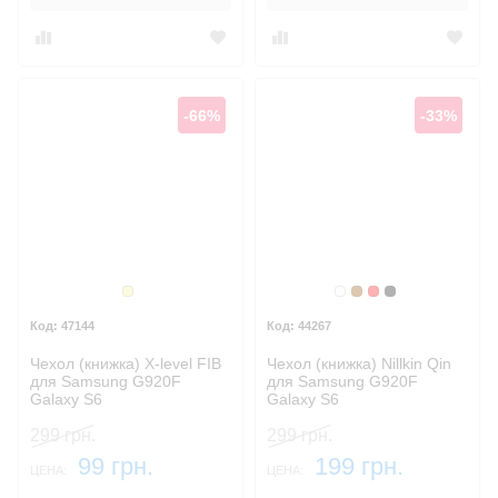
-66%
-33%
Золотой
Белый
Коричневый
Красный
Черный
47144
44267
Чехол (книжка) X-level FIB
Чехол (книжка) Nillkin Qin
для Samsung G920F
для Samsung G920F
Galaxy S6
Galaxy S6
299 грн.
299 грн.
99 грн.
199 грн.
ЦЕНА:
ЦЕНА: