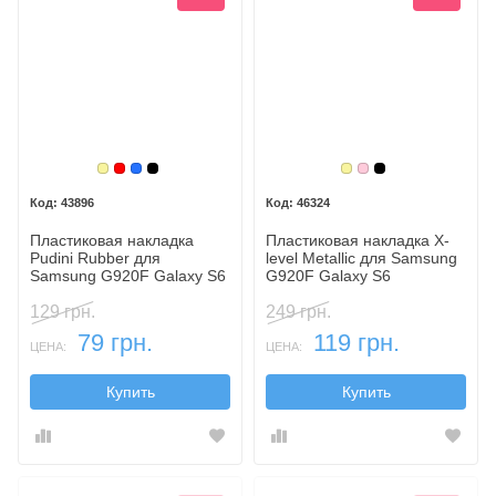
Золотой
Красный
Синий
Черный
Золотой
Розовый
Черный
43896
46324
Пластиковая накладка
Пластиковая накладка X-
Pudini Rubber для
level Metallic для Samsung
Samsung G920F Galaxy S6
G920F Galaxy S6
129 грн.
249 грн.
79 грн.
119 грн.
ЦЕНА:
ЦЕНА:
Купить
Купить