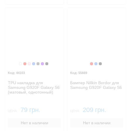
Бесцветный
Красный
Розовый
Синий
Темный
Фиолетовый
Черный
Красный
Синий
Черный
44103
55669
TPU накладка для
Бампер Nillkin Bordor для
Samsung G920F Galaxy S6
Samsung G920F Galaxy S6
(матовый, однотонный)
79 грн.
209 грн.
ЦЕНА:
ЦЕНА:
Нет в наличии
Нет в наличии