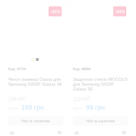
-32%
-54%
Золотой
Черный
47714
46659
Чехол (книжка) Classy для
Защитное стекло MOCOLO
Samsung G920F Galaxy S6
для Samsung G920F
Galaxy S6
249 грн.
219 грн.
169 грн.
99 грн.
ЦЕНА:
ЦЕНА:
Нет в наличии
Нет в наличии