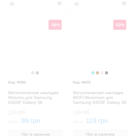
-56%
-52%
Серебристый
Серый
Бирюзовый
Коричневый
Розовый
Черный
44350
44575
Металлическая накладка
Металлическая накладка
Motomo для Samsung
MOFI Aluminium для
G920F Galaxy S6
Samsung G920F Galaxy S6
229 грн.
249 грн.
99 грн.
119 грн.
ЦЕНА:
ЦЕНА:
Нет в наличии
Нет в наличии