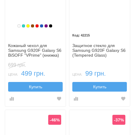
Белый
Бирюзовый
Желтый
Коричневый
Красный
Синий, темный
Фиолетовый, темный
Черный
42215
Кожаный чехол для
Защитное стекло для
Samsung G920F Galaxy S6
Samsung G920F Galaxy S6
BiSOFF "VPrime" (книжка)
(Tempered Glass)
699 грн.
499 грн.
99 грн.
ЦЕНА:
ЦЕНА:
Купить
Купить
-46%
-37%