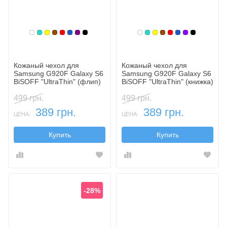
Белый
Бирюзовый
Желтый
Коричневый
Красный
Синий, темный
Фиолетовый, темный
Черный
Белый
Бирюзовый
Желтый
Коричневый
Красный
Синий, темн
Фиолетовы
Черный
Кожаный чехол для
Кожаный чехол для
Samsung G920F Galaxy S6
Samsung G920F Galaxy S6
BiSOFF "UltraThin" (флип)
BiSOFF "UltraThin" (книжка)
499 грн.
499 грн.
389 грн.
389 грн.
ЦЕНА:
ЦЕНА:
Купить
Купить
-28%