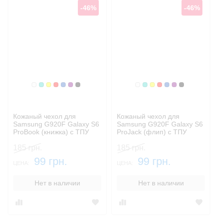
-46%
-46%
Белый
Бирюзовый
Желтый
Красный
Синий, темный
Фиолетовый, темный
Черный
Белый
Бирюзовый
Желтый
Красный
Синий, темны
Фиолетовый
Черный
Кожаный чехол для
Кожаный чехол для
Samsung G920F Galaxy S6
Samsung G920F Galaxy S6
ProBook (книжка) с ТПУ
ProJack (флип) с ТПУ
креплением
креплением
185 грн.
185 грн.
99 грн.
99 грн.
ЦЕНА:
ЦЕНА:
Нет в наличии
Нет в наличии