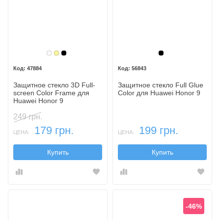
Белый
Золотой
Черный
Черный
47884
56843
Защитное стекло 3D Full-
Защитное стекло Full Glue
screen Color Frame для
Color для Huawei Honor 9
Huawei Honor 9
249 грн.
179 грн.
199 грн.
ЦЕНА:
ЦЕНА:
Купить
Купить
-46%