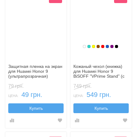
Белый
Бирюзовый
Желтый
Коричневый
Красный
Синий, темн
Фиолетовы
Черный
Защитная пленка на экран
Кожаный чехол (книжка)
для Huawei Honor 9
для Huawei Honor 9
(ультрапрозрачная)
BiSOFF "VPrime Stand" (с
функцией подставки)
79 грн.
749 грн.
49 грн.
549 грн.
ЦЕНА:
ЦЕНА:
Купить
Купить