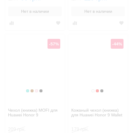
Нет в наличии
Нет в наличии
-57%
-44%
Бирюзовый
Коричневый
Розовый
Черный
Белый
Красный
Черный
Чехол (книжка) MOFI для
Кожаный чехол (книжка)
Huawei Honor 9
для Huawei Honor 9 Wallet
209 грн.
179 грн.