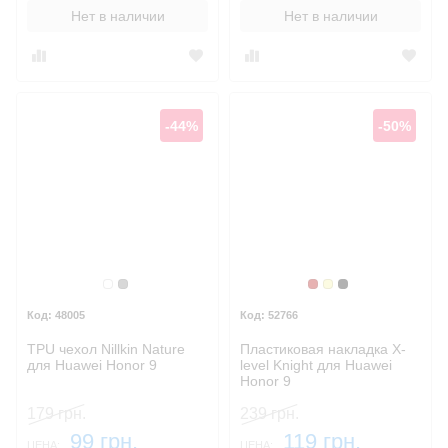
Нет в наличии
Нет в наличии
-44%
-50%
Бесцветный
Серый
Бордовый
Золотой
Черный
48005
52766
TPU чехол Nillkin Nature
Пластиковая накладка X-
для Huawei Honor 9
level Knight для Huawei
Honor 9
179 грн.
239 грн.
99 грн.
119 грн.
ЦЕНА:
ЦЕНА: