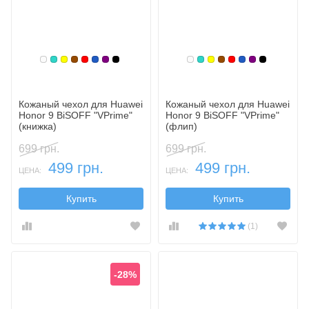
Белый
Бирюзовый
Желтый
Коричневый
Красный
Синий, темный
Фиолетовый, темный
Черный
Белый
Бирюзовый
Желтый
Коричневый
Красный
Синий, темн
Фиолетовы
Черный
Кожаный чехол для Huawei
Кожаный чехол для Huawei
Honor 9 BiSOFF "VPrime"
Honor 9 BiSOFF "VPrime"
(книжка)
(флип)
699 грн.
699 грн.
499 грн.
499 грн.
ЦЕНА:
ЦЕНА:
Купить
Купить
(1)
-28%