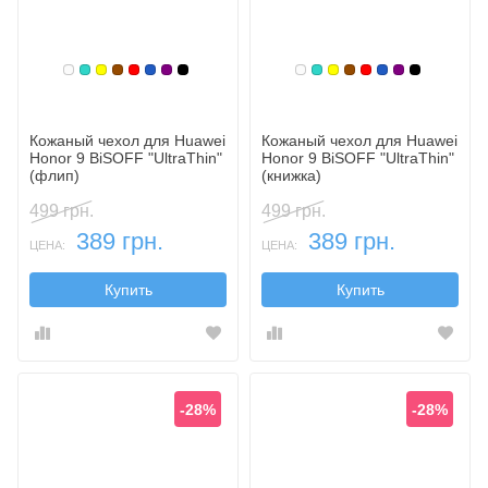
Белый
Бирюзовый
Желтый
Коричневый
Красный
Синий, темный
Фиолетовый, темный
Черный
Белый
Бирюзовый
Желтый
Коричневый
Красный
Синий, темн
Фиолетовы
Черный
Кожаный чехол для Huawei
Кожаный чехол для Huawei
Honor 9 BiSOFF "UltraThin"
Honor 9 BiSOFF "UltraThin"
(флип)
(книжка)
499 грн.
499 грн.
389 грн.
389 грн.
ЦЕНА:
ЦЕНА:
Купить
Купить
-28%
-28%