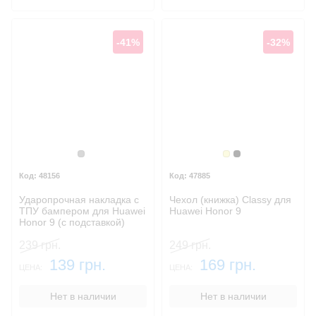
-41%
-32%
Серый
Золотой
Черный
48156
47885
Ударопрочная накладка с
Чехол (книжка) Classy для
ТПУ бампером для Huawei
Huawei Honor 9
Honor 9 (c подставкой)
239 грн.
249 грн.
139 грн.
169 грн.
ЦЕНА:
ЦЕНА:
Нет в наличии
Нет в наличии