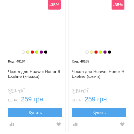
-35%
-35%
Белый
Золотой
Красный
Лайм
Фиолетовый, темный
Черный
Белый
Золотой
Красный
Лайм
Фиолетовый,
Черный
48184
48185
Чехол для Huawei Honor 9
Чехол для Huawei Honor 9
Exeline (книжка)
Exeline (флип)
399 грн.
399 грн.
259 грн.
259 грн.
ЦЕНА:
ЦЕНА:
Купить
Купить