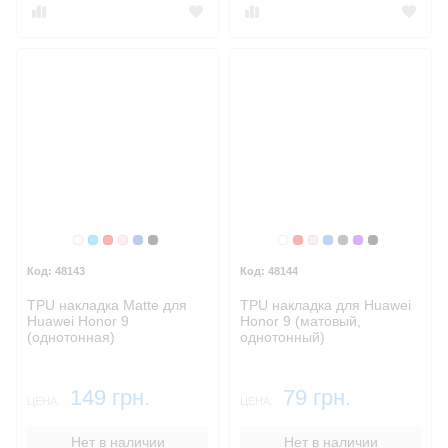
Белый
Голубой
Красный
Розовый
Синий, темный
Черный
Бесцветный
Красный
Розовый
Синий
Темный
Фиолетовый
Черный
48143
48144
TPU накладка Matte для
TPU накладка для Huawei
Huawei Honor 9
Honor 9 (матовый,
(однотонная)
однотонный)
149 грн.
79 грн.
ЦЕНА:
ЦЕНА:
Нет в наличии
Нет в наличии