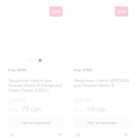
-38%
-54%
Белый
Золотой
Черный
48068
47883
Защитное стекло для
Защитное стекло MOCOLO
Huawei Honor 9 (Tempered
для Huawei Honor 9
Glass Frame 2,5D) с
рамкой
129 грн.
219 грн.
79 грн.
99 грн.
ЦЕНА:
ЦЕНА:
Нет в наличии
Нет в наличии