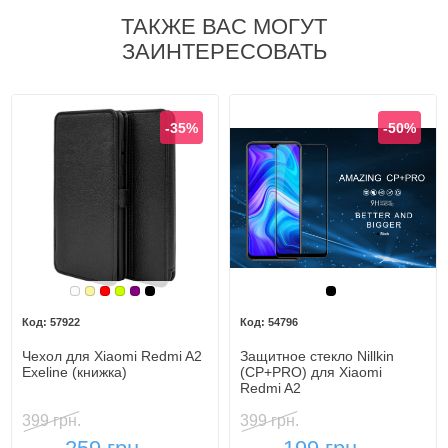
ТАКЖЕ ВАС МОГУТ
ЗАИНТЕРЕСОВАТЬ
-35%
-50%
Белый
Золотой
Красный
Лайм
Фиолетовый, темный
Черный
Черный
57922
54796
Чехол для Xiaomi Redmi A2
Защитное стекло Nillkin
Exeline (книжка)
(CP+PRO) для Xiaomi
Redmi A2
399 грн.
399 грн.