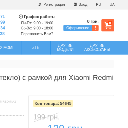
Регистрация
Вход
RU
UA
-71
График работы
0 грн.
-99
Пн-Пт: 9:00 - 19:00
0
-34
Оформление
Сб-Вс: 9:00 - 18:00
-38
Перезвонить Вам?
ДРУГИЕ
ДРУГИЕ
XIAOMI
ZTE
МОДЕЛИ
АКСЕССУАРЫ
текло) с рамкой для Xiaomi Redmi
I REDMI A2
54645
199 грн.