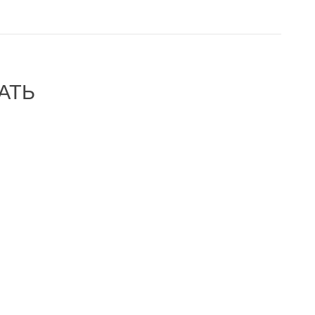
АТЬ
-46%