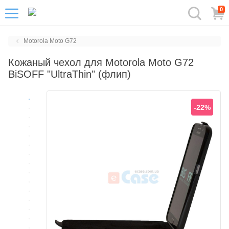
0
Motorola Moto G72
Кожаный чехол для Motorola Moto G72
BiSOFF "UltraThin" (флип)
-22%