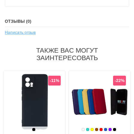
ОТЗЫВЫ (0)
Написать отзыв
ТАКЖЕ ВАС МОГУТ
ЗАИНТЕРЕСОВАТЬ
-11%
-22%
Черный
Белый
Бирюзовый
Желтый
Коричневый
Красный
Синий, темн
Фиолетовы
Черный