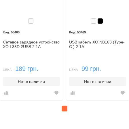
Белый
Белый
Черный
53460
53469
Сетевое зарядное устройство
USB кабель XO NB103 (Type-
XO L35D 2USB 2.1A
C ) 2.1A
189 грн.
99 грн.
ЦЕНА:
ЦЕНА:
Нет в наличии
Нет в наличии