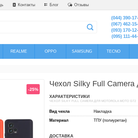
щь
Контакты
Блог
Отзывы
(044) 390-17
(067) 462-15
(093) 170-12
(095) 111-44
REALME
OPPO
SAMSUNG
TECNO
Чехол Silky Full Camera
-25%
ХАРАКТЕРИСТИКИ
ЧЕХОЛ SILKY FULL CAMERA ДЛЯ MOTOROLA MOTO G72
Вид чехла
Накладка
Материал
ТПУ (полиуретан)
ДОСТАВКА