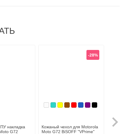
АТЬ
-28%
Белый
Бирюзовый
Желтый
Коричневый
Красный
Синий, темный
Фиолетовый, темный
Черный
Белый
Зо
58379
ТПУ накладка
Кожаный чехол для Motorola
Чехол для 
 Moto G72
Moto G72 BiSOFF "VPrime"
Exeline (фл