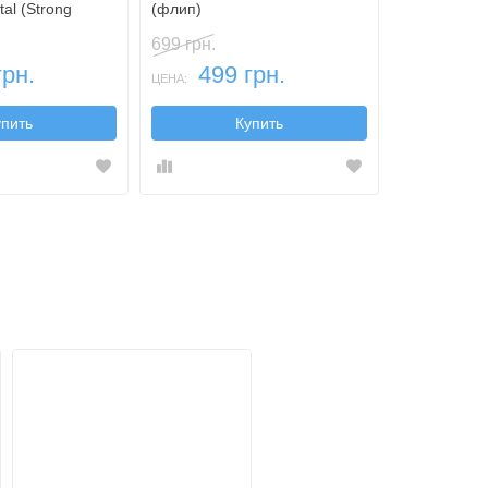
al (Strong
(флип)
699 грн.
399 грн.
грн.
499 грн.
259
ЦЕНА:
ЦЕНА:
упить
Купить