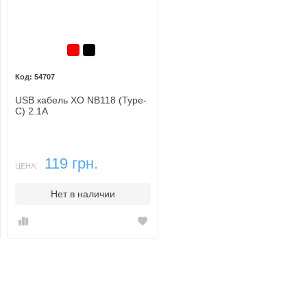
Красный
Черный
54707
USB кабель XO NB118 (Type-
C) 2.1A
119 грн.
ЦЕНА:
Нет в наличии