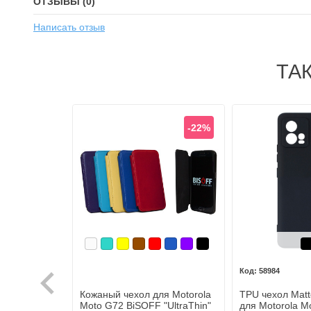
ОТЗЫВЫ (0)
Написать отзыв
ТА
-22%
Белый
Бирюзовый
Желтый
Коричневый
Красный
Синий, темный
Фиолетовый
Черный
Ч
58984
Кожаный чехол для Motorola
TPU чехол Matt
Moto G72 BiSOFF "UltraThin"
для Motorola M