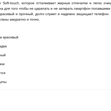
 Soft-touch, которое отталкивает жирные отпечатки и легко оч
а для того чтобы не царапать и не затирать смартфон попавшими в
, красивый и прочный, долго служит и надежно защищает телефон
аны аккуратно и точно.
 и красивый
адка
тный
вое
тся
щиты