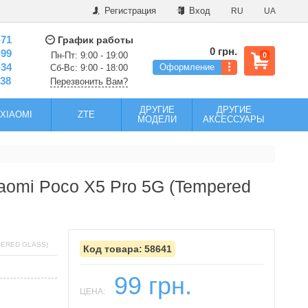
Регистрация
Вход
RU
UA
-71
График работы
0 грн.
-99
Пн-Пт: 9:00 - 19:00
0
-34
Оформление
Сб-Вс: 9:00 - 18:00
-38
Перезвонить Вам?
ДРУГИЕ
ДРУГИЕ
XIAOMI
ZTE
МОДЕЛИ
АКСЕССУАРЫ
aomi Poco X5 Pro 5G (Tempered
PERED GLASS)
58641
99 грн.
ЦЕНА: