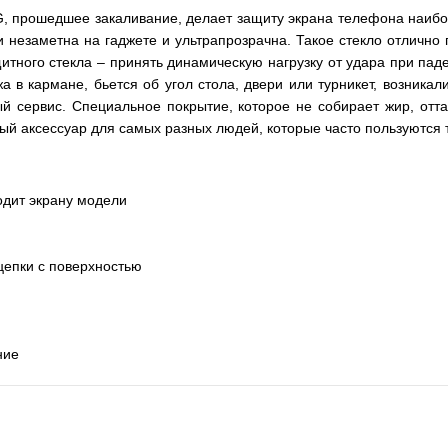
5G, прошедшее закаливание, делает защиту экрана телефона наиб
и незаметна на гаджете и ультрапрозрачна. Такое стекло отлично 
тного стекла – принять динамическую нагрузку от удара при паде
а в кармане, бьется об угол стола, двери или турникет, возника
й сервис. Специальное покрытие, которое не собирает жир, отта
ный аксессуар для самых разных людей, которые часто пользуются 
одит экрану модели
цепки с поверхностью
ние