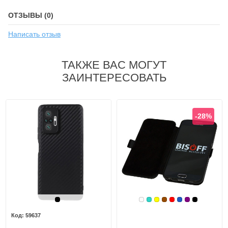
ОТЗЫВЫ (0)
Написать отзыв
ТАКЖЕ ВАС МОГУТ
ЗАИНТЕРЕСОВАТЬ
-28%
Черный
Белый
Бирюзовый
Желтый
Коричневый
Красный
Синий, темн
Фиолетовы
Черный
59637