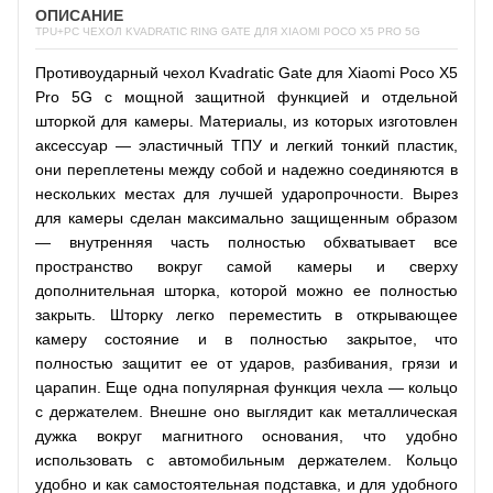
ОПИСАНИЕ
TPU+PC ЧЕХОЛ KVADRATIC RING GATE ДЛЯ XIAOMI POCO X5 PRO 5G
Противоударный чехол Kvadratic Gate для Xiaomi Poco X5
Pro 5G с мощной защитной функцией и отдельной
шторкой для камеры. Материалы, из которых изготовлен
аксессуар — эластичный ТПУ и легкий тонкий пластик,
они переплетены между собой и надежно соединяются в
нескольких местах для лучшей ударопрочности. Вырез
для камеры сделан максимально защищенным образом
— внутренняя часть полностью обхватывает все
пространство вокруг самой камеры и сверху
дополнительная шторка, которой можно ее полностью
закрыть. Шторку легко переместить в открывающее
камеру состояние и в полностью закрытое, что
полностью защитит ее от ударов, разбивания, грязи и
царапин. Еще одна популярная функция чехла — кольцо
с держателем. Внешне оно выглядит как металлическая
дужка вокруг магнитного основания, что удобно
использовать с автомобильным держателем. Кольцо
удобно и как самостоятельная подставка, и для удобного