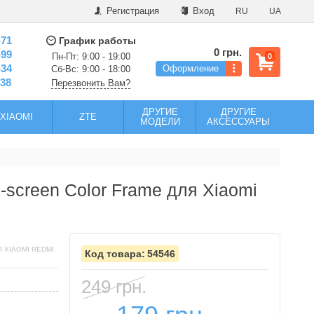
Регистрация
Вход
RU
UA
-71
График работы
0 грн.
-99
Пн-Пт: 9:00 - 19:00
0
-34
Оформление
Сб-Вс: 9:00 - 18:00
-38
Перезвонить Вам?
ДРУГИЕ
ДРУГИЕ
XIAOMI
ZTE
МОДЕЛИ
АКСЕССУАРЫ
-screen Color Frame для Xiaomi
 XIAOMI REDMI
54546
249 грн.