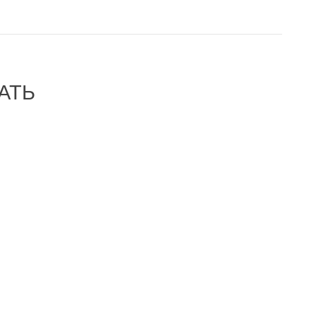
АТЬ
-35%