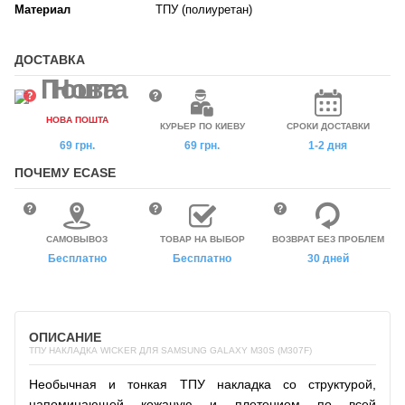
Материал
ТПУ (полиуретан)
ДОСТАВКА
НОВА ПОШТА
КУРЬЕР ПО КИЕВУ
СРОКИ ДОСТАВКИ
69 грн.
69 грн.
1-2 дня
ПОЧЕМУ ECASE
САМОВЫВОЗ
ТОВАР НА ВЫБОР
ВОЗВРАТ БЕЗ ПРОБЛЕМ
Бесплатно
Бесплатно
30 дней
ОПИСАНИЕ
ТПУ НАКЛАДКА WICKER ДЛЯ SAMSUNG GALAXY M30S (M307F)
Необычная и тонкая ТПУ накладка со структурой,
напоминающей кожаную и плетением по всей