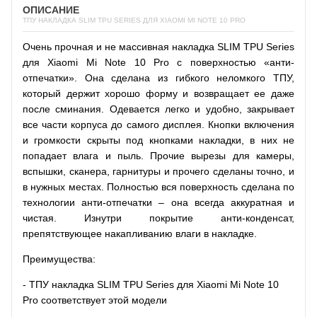
ОПИСАНИЕ
ТПУ НАКЛАДКА SLIM TPU SERIES ДЛЯ XIAOMI MI NOTE 10 PRO
Очень прочная и не массивная накладка SLIM TPU Series
для Xiaomi Mi Note 10 Pro с поверхностью «анти-
отпечатки». Она сделана из гибкого неломкого ТПУ,
который держит хорошо форму и возвращает ее даже
после сминания. Одевается легко и удобно, закрывает
все части корпуса до самого дисплея. Кнопки включения
и громкости скрыты под кнопками накладки, в них не
попадает влага и пыль. Прочие вырезы для камеры,
вспышки, сканера, гарнитуры и прочего сделаны точно, и
в нужных местах. Полностью вся поверхность сделана по
технологии анти-отпечатки – она всегда аккуратная и
чистая. Изнутри покрытие анти-конденсат,
препятствующее накапливанию влаги в накладке.
Преимущества:
- ТПУ накладка SLIM TPU Series для Xiaomi Mi Note 10
Pro соответствует этой модели