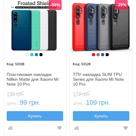
-50%
-39%
Белый
Бирюзовый
Синий
Черный
Красный
Серый
Синий, темный
Черный
53198
53128
Пластиковая накладка
ТПУ накладка SLIM TPU
Nillkin Matte для Xiaomi Mi
Series для Xiaomi Mi Note
Note 10 Pro
10 Pro
199 грн.
179 грн.
99 грн.
109 грн.
ЦЕНА:
ЦЕНА:
Купить
Купить