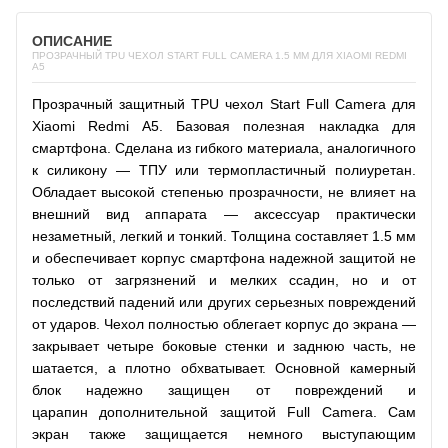
ОПИСАНИЕ
ПРОЗРАЧНЫЙ TPU ЧЕХОЛ START FULL CAMERA 1.5 ММ ДЛЯ XIAOMI REDMI
A5
Прозрачный защитный TPU чехол Start Full Camera для
Xiaomi Redmi A5. Базовая полезная накладка для
смартфона. Сделана из гибкого материала, аналогичного
к силикону — ТПУ или термопластичный полиуретан.
Обладает высокой степенью прозрачности, не влияет на
внешний вид аппарата — аксессуар практически
незаметный, легкий и тонкий. Толщина составляет 1.5 мм
и обеспечивает корпус смартфона надежной защитой не
только от загрязнений и мелких ссадин, но и от
последствий падений или других серьезных повреждений
от ударов. Чехол полностью облегает корпус до экрана —
закрывает четыре боковые стенки и заднюю часть, не
шатается, а плотно обхватывает. Основной камерный
блок надежно защищен от повреждений и
царапин дополнительной защитой Full Camera. Сам
экран также защищается немного выступающим