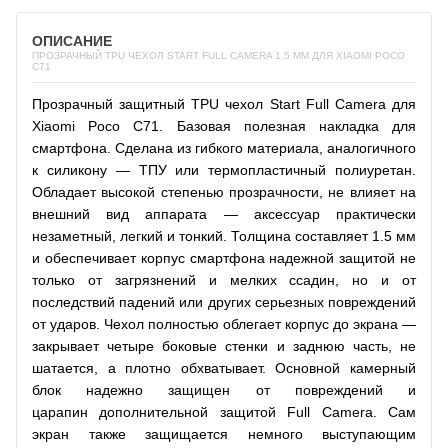
ОПИСАНИЕ
ПРОЗРАЧНЫЙ TPU ЧЕХОЛ START FULL CAMERA 1.5 ММ ДЛЯ XIAOMI POCO
C71
Прозрачный защитный TPU чехол Start Full Camera для
Xiaomi Poco C71. Базовая полезная накладка для
смартфона. Сделана из гибкого материала, аналогичного
к силикону — ТПУ или термопластичный полиуретан.
Обладает высокой степенью прозрачности, не влияет на
внешний вид аппарата — аксессуар практически
незаметный, легкий и тонкий. Толщина составляет 1.5 мм
и обеспечивает корпус смартфона надежной защитой не
только от загрязнений и мелких ссадин, но и от
последствий падений или других серьезных повреждений
от ударов. Чехол полностью облегает корпус до экрана —
закрывает четыре боковые стенки и заднюю часть, не
шатается, а плотно обхватывает. Основной камерный
блок надежно защищен от повреждений и
царапин дополнительной защитой Full Camera. Сам
экран также защищается немного выступающим