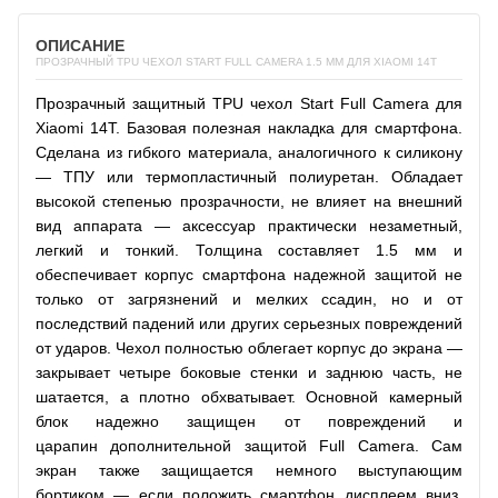
ОПИСАНИЕ
ПРОЗРАЧНЫЙ TPU ЧЕХОЛ START FULL CAMERA 1.5 ММ ДЛЯ XIAOMI 14T
Прозрачный защитный TPU чехол Start Full Camera для
Xiaomi 14T. Базовая полезная накладка для смартфона.
Сделана из гибкого материала, аналогичного к силикону
— ТПУ или термопластичный полиуретан. Обладает
высокой степенью прозрачности, не влияет на внешний
вид аппарата — аксессуар практически незаметный,
легкий и тонкий. Толщина составляет 1.5 мм и
обеспечивает корпус смартфона надежной защитой не
только от загрязнений и мелких ссадин, но и от
последствий падений или других серьезных повреждений
от ударов. Чехол полностью облегает корпус до экрана —
закрывает четыре боковые стенки и заднюю часть, не
шатается, а плотно обхватывает. Основной камерный
блок надежно защищен от повреждений и
царапин дополнительной защитой Full Camera. Сам
экран также защищается немного выступающим
бортиком — если положить смартфон дисплеем вниз,