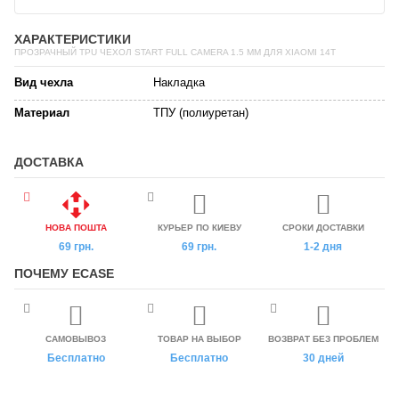
ХАРАКТЕРИСТИКИ
ПРОЗРАЧНЫЙ TPU ЧЕХОЛ START FULL CAMERA 1.5 ММ ДЛЯ XIAOMI 14T
Вид чехла
Накладка
Материал
ТПУ (полиуретан)
ДОСТАВКА
НОВА ПОШТА
КУРЬЕР ПО КИЕВУ
СРОКИ ДОСТАВКИ
69 грн.
69 грн.
1-2 дня
ПОЧЕМУ ECASE
САМОВЫВОЗ
ТОВАР НА ВЫБОР
ВОЗВРАТ БЕЗ ПРОБЛЕМ
Бесплатно
Бесплатно
30 дней