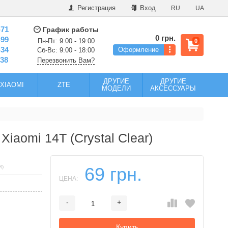
Регистрация
Вход
RU
UA
-71
График работы
0 грн.
-99
Пн-Пт: 9:00 - 19:00
0
-34
Оформление
Сб-Вс: 9:00 - 18:00
-38
Перезвонить Вам?
ДРУГИЕ
ДРУГИЕ
XIAOMI
ZTE
МОДЕЛИ
АКСЕССУАРЫ
iaomi 14T (Crystal Clear)
R)
69 грн.
ЦЕНА:
-
+
Добавляется...
Добавлен
Купить