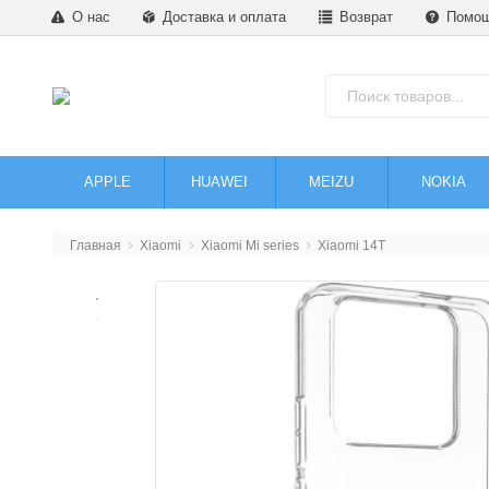
О нас
Доставка и оплата
Возврат
Помо
APPLE
HUAWEI
MEIZU
NOKIA
Главная
Xiaomi
Xiaomi Mi series
Xiaomi 14T