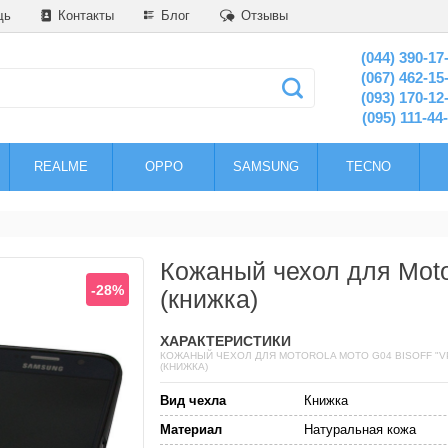
щь
Контакты
Блог
Отзывы
(044) 390-17
(067) 462-15
(093) 170-12
(095) 111-44
REALME
OPPO
SAMSUNG
TECNO
Кожаный чехол для Moto
-28%
(книжка)
ХАРАКТЕРИСТИКИ
КОЖАНЫЙ ЧЕХОЛ ДЛЯ MOTOROLA MOTO G04 BISOFF "V
(КНИЖКА)
Вид чехла
Книжка
Материал
Натуральная кожа