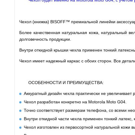
Чехол будет именно на Motorola Moto G04, с учетом
Чехол (книжка) BISOFF™ премиальной линейки аксессуар
Более качественная натуральная кожа, натуральный вел
долговечность продукции.
Внутри откидной крышки чехла применен тонкий латексн
Чехол имеет надежный каркас с обоих сторон. Все дета
ОСОБЕННОСТИ И ПРЕИМУЩЕСТВА:
Аккуратный дизайн чехла практически не увеличивает
Чехол разработан конкретно на Motorola Moto G04.
Точно соответствует размерам телефона, со всеми не
Внутри откидной части чехла применен тонкий латекс, 
Чехол изготовлен из первосортной натуральной кожи вы