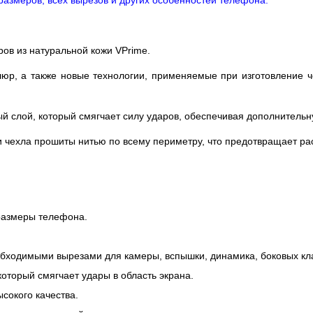
 размеров, всех вырезов и других особенностей телефона.
ов из натуральной кожи VPrime.
юр, а также новые технологии, применяемые при изготовление ч
ый слой, который смягчает силу ударов, обеспечивая дополнитель
ли чехла прошиты нитью по всему периметру, что предотвращает р
 размеры телефона.
обходимыми вырезами для камеры, вспышки, динамика, боковых кл
который смягчает удары в область экрана.
сокого качества.