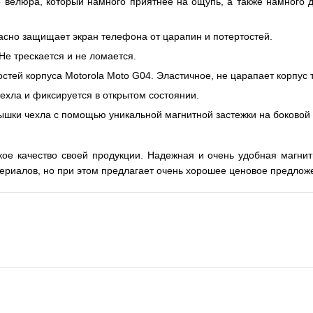
 велюра, который намного приятнее на ощупь, а также намного 
асно защищает экран телефона от царапин и потертостей.
е трескается и не ломается.
стей корпуса Motorola Moto G04. Эластичное, не царапает корпус
чехла и
фиксируется
в открытом состоянии.
ышки чехла с помощью уникальной магнитной застежки на боковой 
кое качество своей продукции. Надежная и очень удобная магнит
ериалов, но при этом предлагает очень хорошее ценовое предлож