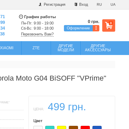
Регистрация
Вход
RU
UA
-71
График работы
0 грн.
-99
Пн-Пт: 9:00 - 19:00
0
-34
Оформление
Сб-Вс: 9:00 - 18:00
-38
Перезвонить Вам?
ДРУГИЕ
ДРУГИЕ
XIAOMI
ZTE
МОДЕЛИ
АКСЕССУАРЫ
rola Moto G04 BiSOFF "VPrime"
PRIME"
499 грн.
ЦЕНА:
Цвет