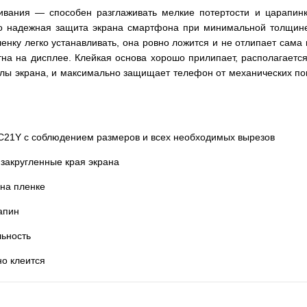
ивания — способен разглаживать мелкие потертости и царапинк
то надежная защита экрана смартфона при минимальной толщине
енку легко устанавливать, она ровно ложится и не отлипает сама
етна на дисплее. Клейкая основа хорошо прилипает, располагаетс
глы экрана, и максимально защищает телефон от механических по
 C21Y с соблюдением размеров и всех необходимых вырезов
 закругленные края экрана
 на пленке
рапин
льность
но клеится