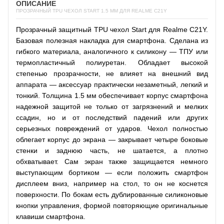
ОПИСАНИЕ
ПРОЗРАЧНЫЙ TPU ЧЕХОЛ START 1.5 ММ ДЛЯ REALME C21Y
Прозрачный защитный TPU чехол Start для Realme C21Y.
Базовая полезная накладка для смартфона. Сделана из
гибкого материала, аналогичного к силикону — ТПУ или
термопластичный полиуретан. Обладает высокой
степенью прозрачности, не влияет на внешний вид
аппарата — аксессуар практически незаметный, легкий и
тонкий. Толщина 1.5 мм обеспечивает корпус смартфона
надежной защитой не только от загрязнений и мелких
ссадин, но и от последствий падений или других
серьезных повреждений от ударов. Чехол полностью
облегает корпус до экрана — закрывает четыре боковые
стенки и заднюю часть, не шатается, а плотно
обхватывает. Сам экран также защищается немного
выступающим бортиком — если положить смартфон
дисплеем вниз, например на стол, то он не коснется
поверхности. По бокам есть дублированные силиконовые
кнопки управления, формой повторяющие оригинальные
клавиши смартфона.