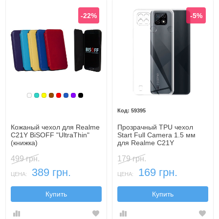
-22%
-5%
Белый
Бирюзовый
Желтый
Коричневый
Красный
Синий, темный
Фиолетовый
Черный
59395
Кожаный чехол для Realme
Прозрачный TPU чехол
C21Y BiSOFF "UltraThin"
Start Full Camera 1.5 мм
(книжка)
для Realme C21Y
499 грн.
179 грн.
389 грн.
169 грн.
ЦЕНА:
ЦЕНА:
Купить
Купить