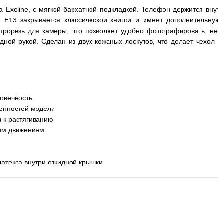
а Exeline, с мягкой бархатной подкладкой. Телефон держится в
to E13 закрывается классической книгой и имеет дополнительну
прорезь для камеры, что позволяет удобно фотографировать, не
ной рукой. Сделан из двух кожаных лоскутов, что делает чехол д
говечность
бенностей модели
и к растягиванию
ним движением
латекса внутри откидной крышки