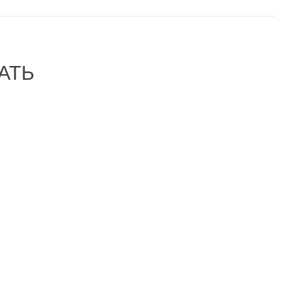
АТЬ
-32%