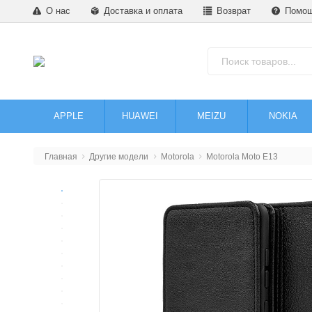
О нас
Доставка и оплата
Возврат
Помо
APPLE
HUAWEI
MEIZU
NOKIA
Главная
Другие модели
Motorola
Motorola Moto E13