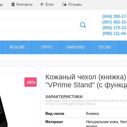
щь
Контакты
Блог
Отзывы
(044) 390-17
(067) 462-15
(093) 170-12
(095) 111-44
REALME
OPPO
SAMSUNG
TECNO
Кожаный чехол (книжка)
-26%
"VPrime Stand" (с функц
ХАРАКТЕРИСТИКИ
КОЖАНЫЙ ЧЕХОЛ (КНИЖКА) ДЛЯ MOTOROLA MOTO E13 B
STAND" (С ФУНКЦИЕЙ ПОДСТАВКИ)
Вид чехла
Книжка
Материал
Натуральная кожа, На
велюр