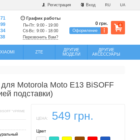
Регистрация
Вход
RU
UA
-71
График работы
0 грн.
-99
Пн-Пт: 9:00 - 19:00
0
-34
Оформление
Сб-Вс: 9:00 - 18:00
-38
Перезвонить Вам?
ДРУГИЕ
ДРУГИЕ
XIAOMI
ZTE
МОДЕЛИ
АКСЕССУАРЫ
 для Motorola Moto E13 BiSOFF
ией подставки)
ISOFF "VPRIME
549 грн.
ЦЕНА:
Цвет
туральный