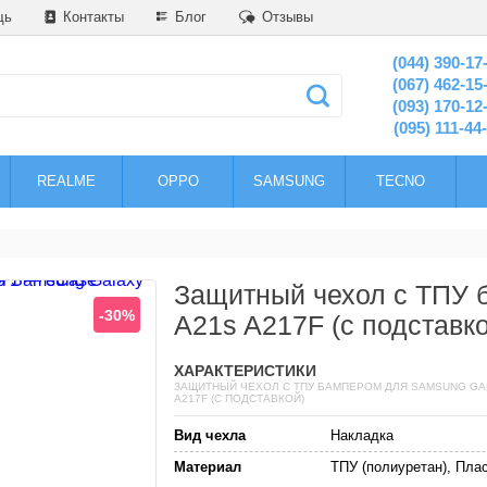
щь
Контакты
Блог
Отзывы
(044) 390-17
(067) 462-15
(093) 170-12
(095) 111-44
REALME
OPPO
SAMSUNG
TECNO
Защитный чехол с ТПУ 
-30%
A21s A217F (c подставко
ХАРАКТЕРИСТИКИ
ЗАЩИТНЫЙ ЧЕХОЛ С ТПУ БАМПЕРОМ ДЛЯ SAMSUNG GA
A217F (C ПОДСТАВКОЙ)
Вид чехла
Накладка
Материал
ТПУ (полиуретан), Пла