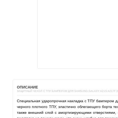
ОПИСАНИЕ
ЗАЩИТНЫЙ ЧЕХОЛ С ТПУ БАМПЕРОМ ДЛЯ SAMSUNG GALAXY A21S A217F (
Специальная ударопрочная накладка с ТПУ бампером дл
черного плотного ТПУ, эластично облегающего борта тел
также внешний слой с амортизирующими отверстиями, з