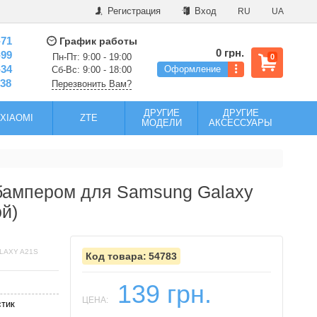
Регистрация
Вход
RU
UA
-71
График работы
0 грн.
-99
Пн-Пт: 9:00 - 19:00
0
-34
Оформление
Сб-Вс: 9:00 - 18:00
-38
Перезвонить Вам?
ДРУГИЕ
ДРУГИЕ
XIAOMI
ZTE
МОДЕЛИ
АКСЕССУАРЫ
бампером для Samsung Galaxy
й)
LAXY A21S
54783
139 грн.
ЦЕНА:
стик