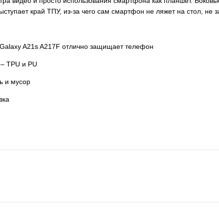
отра видео и просто использования смартфона как планшет. Боков
ыступает край ТПУ, из-за чего сам смартфон не ляжет на стол, не 
Galaxy A21s A217F отлично защищает телефон
 – TPU и PU
ь и мусор
вка