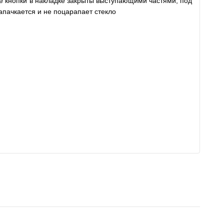
ые кнопки в накладке закрыты выступающими частями, под
запачкается и не поцарапает стекло