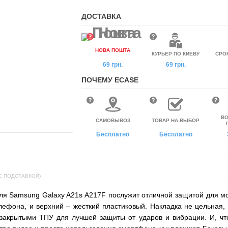
ДОСТАВКА
НОВА ПОШТА
КУРЬЕР ПО КИЕВУ
СРО
69 грн.
69 грн.
ПОЧЕМУ ECASE
ВО
САМОВЫВОЗ
ТОВАР НА ВЫБОР
Бесплатно
Бесплатно
C ПОДСТАВКОЙ)
я Samsung Galaxy A21s A217F послужит отличной защитой для моб
ефона, и верхний – жесткий пластиковый. Накладка не цельная, 
акрытыми ТПУ для лучшей защиты от ударов и вибрации. И, что