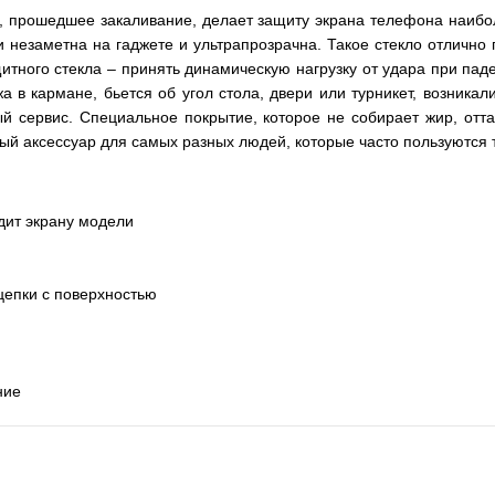
s, прошедшее закаливание, делает защиту экрана телефона наибо
и незаметна на гаджете и ультрапрозрачна. Такое стекло отлично 
тного стекла – принять динамическую нагрузку от удара при паде
а в кармане, бьется об угол стола, двери или турникет, возника
й сервис. Специальное покрытие, которое не собирает жир, отта
ный аксессуар для самых разных людей, которые часто пользуются 
дит экрану модели
цепки с поверхностью
ние