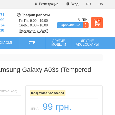
Регистрация
Вход
RU
UA
-71
График работы
0 грн.
-99
Пн-Пт: 9:00 - 19:00
0
-34
Оформление
Сб-Вс: 9:00 - 18:00
-38
Перезвонить Вам?
ДРУГИЕ
ДРУГИЕ
XIAOMI
ZTE
МОДЕЛИ
АКСЕССУАРЫ
amsung Galaxy A03s (Tempered
ERED GLASS)
55774
99 грн.
ЦЕНА: