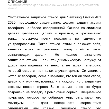
ОПИСАНИЕ
ЗАЩИТНОЕ СТЕКЛО ДЛЯ SAMSUNG GALAXY A01 2020 (A015F) (TEMPERED
GLASS)
Ультратонкое защитное стекло для Samsung Galaxy A01
2020, прошедшее закаливание, делает защиту экрана
телефона наиболее совершенной. Основа из силикона
делает крепление цепким и простым, а чрезвычайно
тонкая структура почти незаметна на гаджете и
ультрапрозрачна. Такое стекло отлично покажет себя,
защитив экран от различных потертостей и часто
возникающих царапин. Но главное назначение
защитного стекла – принять динамическую нагрузку от
удара при падении на него, а не экран телефона,
который остается при таких случаях целым. Ситуации, в
которых телефон, лежа в кармане, бьется об угол стола,
двери или турникет, возникали у каждого, но с защитным
стеклом поверх экрана Ваше время точно не будет
потрачено на поездку в ремонтный сервис. Специальное
покрытие, которое не собирает жир, отталкивая его
молекулы, не дает поверхности загрязняться
отпечатками или грязью. Защитное стекло это