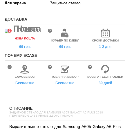
Для экрана
Защитное стекло
ДОСТАВКА
НОВА ПОШТА
КУРЬЕР ПО КИЕВУ
СРОКИ ДОСТАВКИ
69 грн.
69 грн.
1-2 дня
ПОЧЕМУ ECASE
САМОВЫВОЗ
ТОВАР НА ВЫБОР
ВОЗВРАТ БЕЗ ПРОБЛЕМ
Бесплатно
Бесплатно
30 дней
ОПИСАНИЕ
ЗАЩИТНОЕ СТЕКЛО ДЛЯ SAMSUNG A605 GALAXY A6 PLUS 2018
(TEMPERED GLASS FRAME 2,5D) С РАМКОЙ
Выразительное стекло для Samsung A605 Galaxy A6 Plus