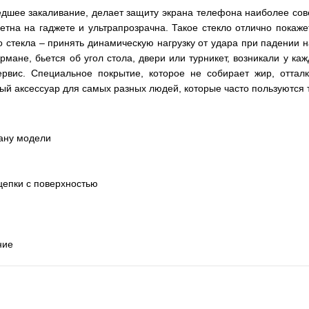
едшее закаливание, делает защиту экрана телефона наиболее сов
етна на гаджете и ультрапрозрачна. Такое стекло отлично покаже
стекла – принять динамическую нагрузку от удара при падении на
рмане, бьется об угол стола, двери или турникет, возникали у к
рвис. Специальное покрытие, которое не собирает жир, отталк
ный аксессуар для самых разных людей, которые часто пользуются 
рану модели
цепки с поверхностью
ние