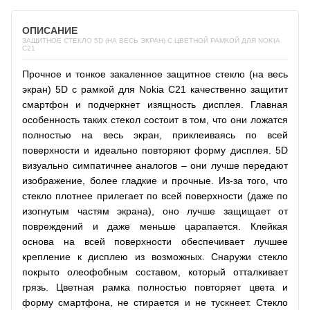
ОПИСАНИЕ
ЗАЩИТНОЕ СТЕКЛО 5D (НА ВЕСЬ ЭКРАН) С ЦВЕТНОЙ РАМКОЙ ДЛЯ NOKIA
C21
Прочное и тонкое закаленное защитное стекло (на весь
экран) 5D с рамкой для Nokia C21 качественно защитит
смартфон и подчеркнет изящность дисплея. Главная
особенность таких стекол состоит в том, что они ложатся
полностью на весь экран, приклеиваясь по всей
поверхности и идеально повторяют форму дисплея. 5D
визуально симпатичнее аналогов – они лучше передают
изображение, более гладкие и прочные. Из-за того, что
стекло плотнее прилегает по всей поверхности (даже по
изогнутым частям экрана), оно лучше защищает от
повреждений и даже меньше царапается. Клейкая
основа на всей поверхности обеспечивает лучшее
крепление к дисплею из возможных. Снаружи стекло
покрыто олеофобным составом, который отталкивает
грязь. Цветная рамка полностью повторяет цвета и
форму смартфона, не стирается и не тускнеет. Стекло