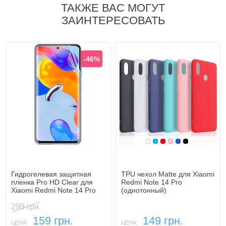
ТАКЖЕ ВАС МОГУТ
ЗАИНТЕРЕСОВАТЬ
-46%
Белый
Голубой
Красный
Розовый
Синий, темн
Черный
Гидрогелевая защитная
TPU чехол Matte для Xiaomi
пленка Pro HD Clear для
Redmi Note 14 Pro
Xiaomi Redmi Note 14 Pro
(однотонный)
299 грн.
159 грн.
149 грн.
ЦЕНА:
ЦЕНА: