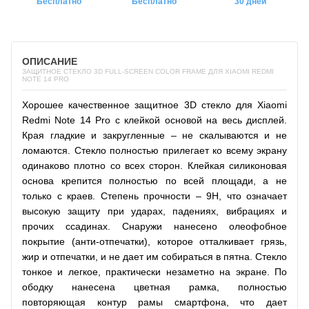
Бесплатно
Бесплатно
30 дней
ОПИСАНИЕ
ЗАЩИТНОЕ СТЕКЛО 3D FULL-SCREEN COLOR FRAME ДЛЯ XIAOMI REDMI
NOTE 14 PRO
Хорошее качественное защитное 3D стекло для Xiaomi
Redmi Note 14 Pro с клейкой основой на весь дисплей.
Края гладкие и закругленные – не скалываются и не
ломаются. Стекло полностью прилегает ко всему экрану
одинаково плотно со всех сторон. Клейкая силиконовая
основа крепится полностью по всей площади, а не
только с краев. Степень прочности – 9H, что означает
высокую защиту при ударах, падениях, вибрациях и
прочих ссадинах. Снаружи нанесено олеофобное
покрытие (анти-отпечатки), которое отталкивает грязь,
жир и отпечатки, и не дает им собираться в пятна. Стекло
тонкое и легкое, практически незаметно на экране. По
ободку нанесена цветная рамка, полностью
повторяющая контур рамы смартфона, что дает